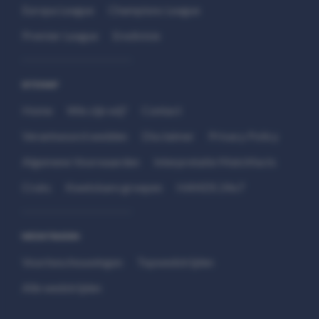
Europa League
Champions League
Premier League
Eredivisie
SITEMAP
Home
Wie zijn wij?
Contact
Verantwoord wedden
Disclaimer
Privacy Policy
Algemene Voorwaarden
Interpretatie Matchfacts
Cruks
Kwetsbare groepen
HANDS 24x7
WEDSTRIJDEN
Voorbeschouwingen
Topwedstrijden
Alle wedstrijden