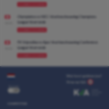
VOORBESCHOUWING
Olympiakos vs NEC: Voorbeschouwing Champions
League Voorronde
08:00
VOORBESCHOUWING
FK Vojvodina vs Ajax: Voorbeschouwing Conference
League Voorronde
08:00
VOORBESCHOUWING
Wat kost gokken jou?
Stop op tijd.
uit
COMPETITIES