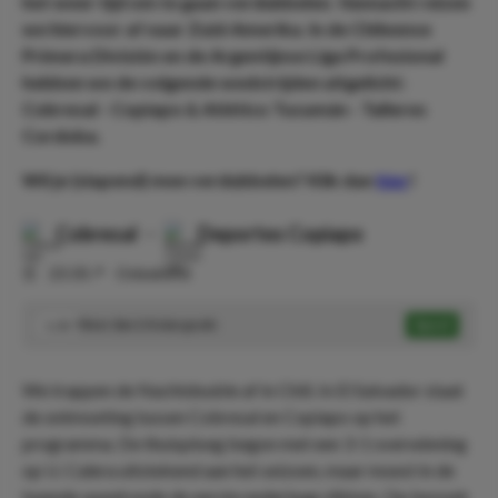
het weer tijd om te gaan verdubbelen. Vannacht reizen
we hiervoor af naar Zuid-Amerika. In de Chileense
Primera División en de Argentijnse Liga Profesional
hebben we de volgende wedstrijden uitgelicht:
Cobresal - Copiapo & Atlético Tucumán - Talleres
Cordoba.
Wil je (slapend) mee verdubbelen? Klik dan
hier
!
Cobresal
-
Deportes Copiapo
⏰
23:30
📍
Onbekend
Meer dan 2 Asian goals
Speel
1.32
We trappen de Nachtdouble af in Chili. In El Salvador staat
de ontmoeting tussen Cobresal en Copiapo op het
programma. De thuisploeg begon met een 3-1 overwinning
op U. Calera uitstekend aan het seizoen, maar moest in de
tweede speelronde de eerste nederlaag slikken. Op bezoek