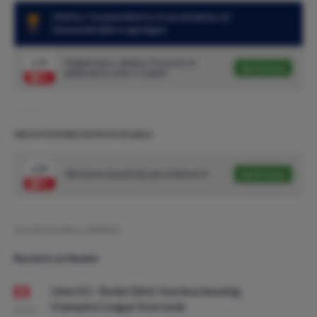
Atlético Tucumán bleef in 15 van de laatste 16
thuiswedstrijden ongeslagen
1.57
Dubbele kans: Atlético Tucumán of
Speel mee
gelijkspel & under 3.5 goals
NACHTDOUBLE #276! (5/10 units)
2.07
Alle bovenstaande tips gecombineerd
Speel mee
Geschreven door:
NielsDO
Recente artikelen
Union SG - Bodø/Glimt: Voorbeschouwing
Champions League Voorronde
08:00