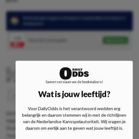
Beide ploegen zagen in de laatste 3 wedstrijden ten minste 3
doelpunten
1.32
Meer dan 2 Asian goals
Speel mee
Atletico Tucuman
-
Talleres
⏰
00:30
📍
Onbekend
Samen verslaan we de bookmakers!
Wat is jouw leeftijd?
Dubbele kans: Atlético Tucumán of gelijkspel & under
Speel
1.31
3.5 goals
Voor DailyOdds is het verantwoord wedden erg
De tweede wedstrijd van de 276ste editie van de
belangrijk en daarom stemmen wij in met de richtlijnen
Nachtdouble speelt zich af in Argentinië. In de Liga
van de Nederlandse Kansspelautoriteit. Wij vragen je
Profesional gaat Talleres Cordoba op bezoek bij Atlético
daarom om eerlijk aan te geven wat jouw leeftijd is.
Tucumán. De bezoekers zullen in Estadio Monumental Jose