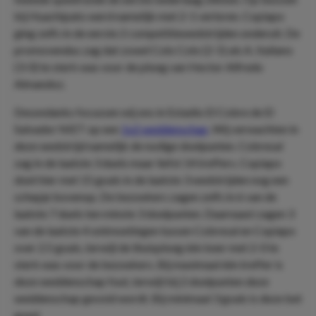
bij Huachipato werd namelijk met 2-1 verloren. Copiapo
ging zelfs in de eerste 2 competitiewedstrijden onderuit. De
promovendus zag dat zowel Colo Colo (2-5) als A. Italiano
(3-0) te sterk was voor de ploeg van Hector Alfredo
Almandoz.
Desondanks focussen wij ons in Estadio El Cobre de El
Salvador NIET op een
1x2 weddenschap
. Wij verwachten in
deze wedstrijd namelijk de nodige doelpunten. Cobresal
zag in de laatste 3 duels maar liefst 14 treffers. Copiapo
doet hier met 15 goals in de laatste 3 wedstrijden nog een
schepje bovenop. De bezoekers zagen zelfs in 6 van de
laatste 7 duels ten minste 3 doelpunten. Daarnaast zagen 3
van de laatste 4 ontmoetingen tussen Cobresal en Copiapo
over 2.5 goals, terwijl de thuisploeg één keer met 2-0 te
sterk was voor de bezoekers. Bij maximaal één treffer is
deze weddenschap fout, terwijl bij 2 doelpunten deze
weddenschap gevoid wordt. Bij minimaal 3 goals is deze bet
goed.