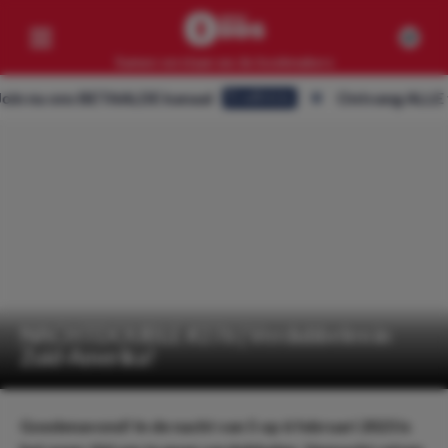
Samen verslaan we de bookmakers
u ons BETAALDE kanaal
Ontvang ALLE tips op
Eredivisie
Competities
Geen resultaten
Clubs
Geen resultaten
Artikelen
Geen resultaten
NACHTDOUBLE #276 | Verdubbelen in
Zuid-Amerika!
Goedenavond! In de nacht van 5 op 6 februari 2023 is