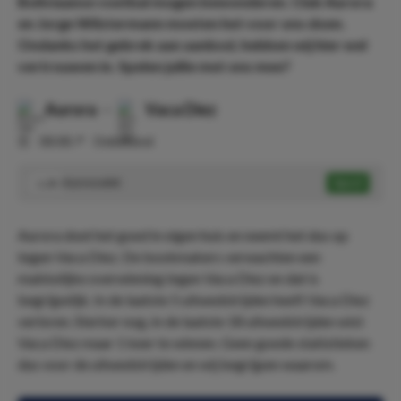
Boliviaanse voetbal mogen bewonderen. Club Aurora
en Jorge Wilstermann moeten het voor ons doen.
Ondanks het gebrek aan aanbod, hebben wij hier wel
vertrouwen in. Spelen jullie met ons mee?
Aurora
-
Vaca Diez
⏰
00:00
📍
Onbekend
Aurora wint
Speel
1.28
Aurora doet het goed in eigen huis en neemt het dus op
tegen Vaca Diez. De bookmakers verwachten een
makkelijke overwinning tegen Vaca Diez en dat is
begrijpelijk. In de laatste 5 uitwedstrijden heeft Vaca Diez
verloren. Sterker nog, in de laatste 18 uitwedstrijden wist
Vaca Diez maar 1 keer te winnen. Geen goede statistieken
dus voor de uitwedstrijden en wij begrijpen waarom.