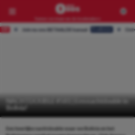
Samen verslaan we de bookmakers
Join nu ons BETAALDE kanaal
Ontvang A
Eredivisie
Competities
Geen resultaten
Clubs
Geen resultaten
Artikelen
Geen resultaten
NACHTDOUBLE #581 | Een nachtdouble in
Bolivia!
Een heerlijke nachtdouble waar we Bolivia en het