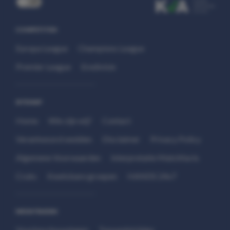
uit
COMPETITIES
Europa League
Champions League
Premier League
Eredivisie
SITEMAP
Home
Wie zijn wij?
Contact
Verantwoord wedden
Disclaimer
Privacy Policy
Algemene Voorwaarden
Interpretatie Matchfacts
Cruks
Kwetsbare groepen
HANDS 24x7
WEDSTRIJDEN
Voorbeschouwingen
Topwedstrijden