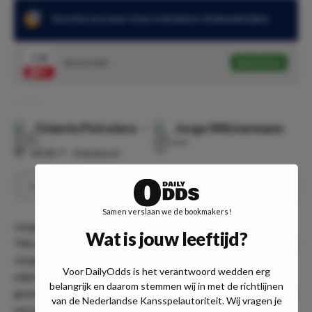
Vaca Diez won maar 1 keer in de laatste 18 uitwedstrijden
1.28
Aurora wint
Speel mee
Oriente Petrolero
-
Jorge Wilstermann
⏰
00:00
📍
Onbekend
Jorge Wilstermann +0,5
Speel
1.68
Samen verslaan we de bookmakers!
Jorge Wilstermann doet het prima, maar staat maar op een
Wat is jouw leeftijd?
7de plek. Oriente Petrolero neemt het in eigen huis op tegen
Jorge Wilstermann, maar staat zelf wel 3 plekken onder de
Voor DailyOdds is het verantwoord wedden erg
uitploeg. Wij denken dat Jorge Wilstermann dan ook zeker
belangrijk en daarom stemmen wij in met de richtlijnen
goede zaken kan doen in deze uitwedstrijd. Hopelijk mogen
van de Nederlandse Kansspelautoriteit. Wij vragen je
wij daar ook van genieten. De odds zijn namelijk