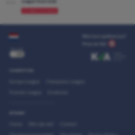
League Voorronde
08:00
VOORBESCHOUWING
Wat kost gokken jou?
Stop op tijd.
uit
COMPETITIES
Europa League
Champions League
Premier League
Eredivisie
SITEMAP
Home
Wie zijn wij?
Contact
Verantwoord wedden
Disclaimer
Privacy Policy