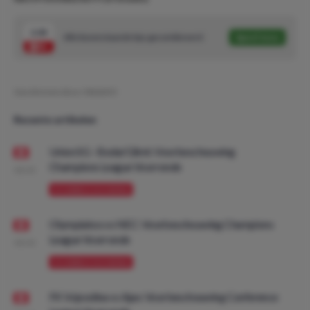
2.04
Alle bovenstaande tips gecombineerd
Speel mee
Geschreven door:
NielsDO
Recente artikelen
Union SG - Bodø/Glimt: Voorbeschouwing
Champions League Voorronde
08:00
VOORBESCHOUWING
Olympiakos vs NEC: Voorbeschouwing Champions
League Voorronde
08:00
VOORBESCHOUWING
FK Vojvodina vs Ajax: Voorbeschouwing Conference