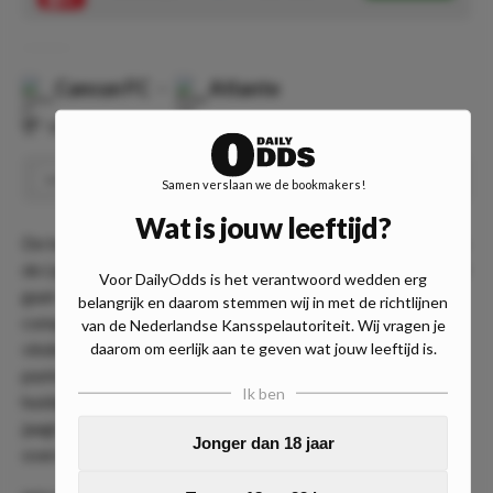
Cancun FC
-
Atlante
⏰
01:05
📍
Onbekend
Over 1.5 goals
Speel
1.36
Samen verslaan we de bookmakers!
Wat is jouw leeftijd?
De tweede wedstrijd van de Nachtdouble speelt zich ook in
de Liga de Expansion MX af. Om 02:05 uur Nederlandse tijd
Voor DailyOdds is het verantwoord wedden erg
gaat Atlante op bezoek bij Cancún. De thuisploeg is na 5
belangrijk en daarom stemmen wij in met de richtlijnen
competitiewedstrijden op de twaalfde plaats terug te
van de Nederlandse Kansspelautoriteit. Wij vragen je
vinden. De bezoekers wisten in hetzelfde aantal duels 7
daarom om eerlijk aan te geven wat jouw leeftijd is.
punten te verzamelen, 3 meer dan Cancún. Atlanta is de
Ik ben
huidige nummer 8 van het tweede niveau van Mexico en
jaagt in Estadio Olímpico Andrés Quintana Roo op de
Jonger dan 18 jaar
overwinning.