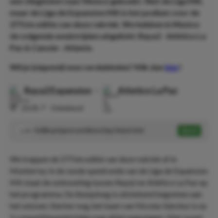
een vliegticket naar Mexico geboekt. Niet de Liga MX,
maar de Liga de Expansion MX is het podium voor de
277ste editie van deze rubriek. We hebben in Mexico
de volgende wedstrijden uitgelicht: Raya2 - Atlético La
Paz & Cancún - Atlante.
Wil je (slapend) mee verdubbelen? Klik dan
hier
!
Raya2 Expansion
-
Atletico La Paz
⏰
23:05
📍
Onbekend
Gelijkspel geen weddenschap: Raya2 wint
Speel
1.50
We trappen de 277ste editie van deze rubriek af in
Monterrey. In de zesde speelronde van de Liga de Expansion
MX staat de ontmoeting tussen Raya2 en Atlético La Paz op
het programma. De thuisploeg is uitstekend begonnen aan
het seizoen. Sterker nog, het team van Nicolas Sánchez is na
5 competitiewedstrijden nog altijd ongeslagen. Met zowel