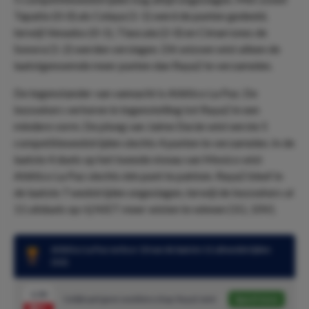
Tapatio (0-0) als Celaya (1-1) werd de punten gedeeld,
terwijl Venados (0-1), Tlaxcala (2-0) en Cimarrones de
Sonora (1-2) werden verslagen. Dit seizoen wist alleen de
laatstgenoemde meer punten dan Raya2 te verzamelen.
De tegenstander van vannacht is Atlético La Paz. De
bezoekers verkeren in tegenstelling tot Raya2 in een
mindere vorm. De ploeg van Jaime Durán wist eerste 5
competitiewedstrijden slechts 4 punten te verzamelen. In de
laatste 4 duels op het tweede niveau van Mexico wist
Atlético La Paz slechts één punt te pakken. Raya2 bleef in
de laatste 7 wedstrijden ongeslagen, terwijl de bezoekers al
11 uitduels op rij NIET meer wisten te winnen (1G, 10V).
Atlético La Paz verloor 10 van de laatste 11 uitwedstrijden
(1G)
1.50
Gelijkspel geen weddenschap: Raya2 wint
Speel mee