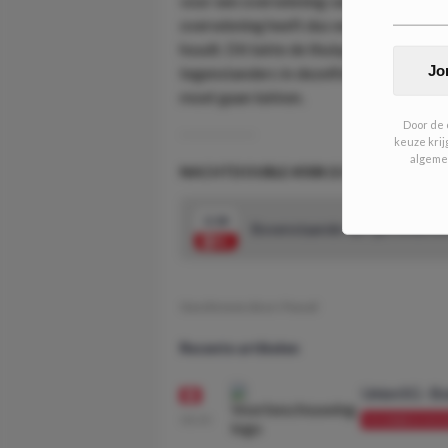
voor een overwinning van Santos ligt op 
overwinning heeft dus een te lage odd o
houdt. Dit lukte de thuisploeg 3 keer in
Artikelen
Jo
tegenstanders in dezelfde competitie, d
moet gaan lukken.
Door de o
keuze krij
algemen
NACHTDOUBLE #308 (5/10 UNITS)
2.18
Bovenstaande tips gecombinee
Geschreven door:
Pascal
Recente artikelen
Union SG - B
08:00
VOORBESCHOU