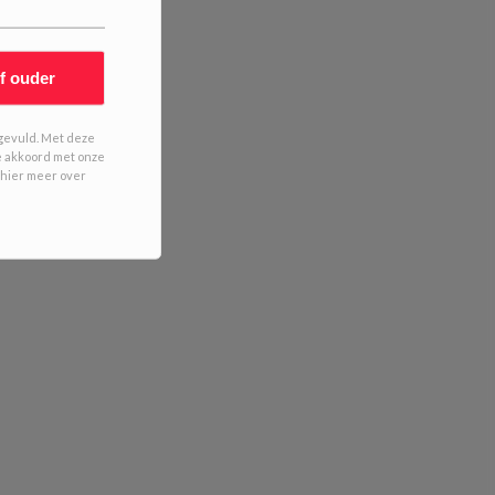
of ouder
ingevuld. Met deze
je akkoord met onze
 hier meer over