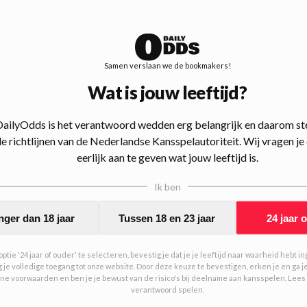
La Calera
Geen resultaten
Samen verslaan we de bookmakers!
Speel mee
Wat is jouw leeftijd?
speelt zich ook in Chili af. In de dertiende speelronde
ailyOdds is het verantwoord wedden erg belangrijk en daarom st
pañola het in eigen huis op tegen Union La Calera. Beide
e richtlijnen van de Nederlandse Kansspelautoriteit. Wij vragen 
tiewedstrijden 16 punten te verzamelen en wij verwachten
eerlijk aan te geven wat jouw leeftijd is.
nende strijd.
Geen resultaten
Ik ben
nnaar aan te wijzen en de focus ligt dan ook NIET op een
 ontmoeting tussen Unión Española & Union La Calera
nger dan 18 jaar
Tussen 18 en 23 jaar
24 jaar 
petitiewedstrijden under 2.5 goals. De bezoekers zagen in
ptie '24 jaar of ouder' te selecteren, bevestig je dat je je leeftijd naar waarheid hebt 
g je volledige toegang tot onze website. Door deze keuze te bevestigen, erken je en ga 
2 treffers vallen. In slechts één van de laatste 11
Geen resultaten
e voorwaarden en ben je je bewust van de risico's bij deelname aan kansspelen. Lees
Union La Calera was deze weddenschap fout. Oftewel, de
verantwoord spelen.
t te maken.