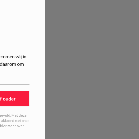
emmen wij in
je daarom om
of ouder
ingevuld. Met deze
je akkoord met onze
 hier meer over