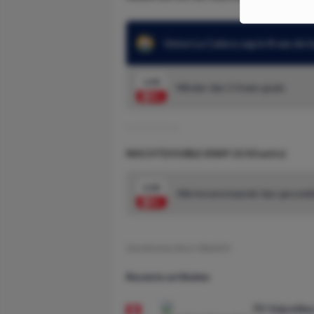
Union La Calera zag in 8 van de
1.40
Minder dan 3 Asian goals
NACHTDOUBLE #369! (5/10 units)
2.03
Alle bovenstaande tips gecom
Geschreven door:
NielsDO
Recente artikelen
FK Vojvodina