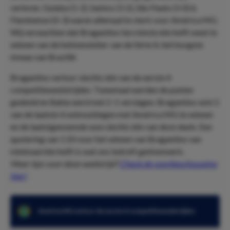
verloren. Guiaba (1-2), Santos (3-2), São Paulo (3-0) &
Fluminense (0-3) waren allemaal te sterk voor América MG.
Wij verwachten dat Bragantino ten minste één helft weet te
winnen van de hekkensluiter van de Série A, het hoogste
niveau van Brazilië.
Bragantino verloor slechts één van de eerste 4
competitiewedstrijden. Tweemaal werden de punten
gedeeld en Bahia werd met 2-1 verslagen. Bragantino wist 2
van de laatste 4 ontmoetingen met América MG te winnen
en de laatstgenoemde won slechts één van deze duels. Een
quotering van 1.50 voor het winnen van Bragantino van
minimaal één helft is wat ons betreft gekkenwerk.
Meer tips voor deze wedstrijd?
Check de voorbeschouwing
hier!
América MG verloor de eerste 4 competitiewedstrijden