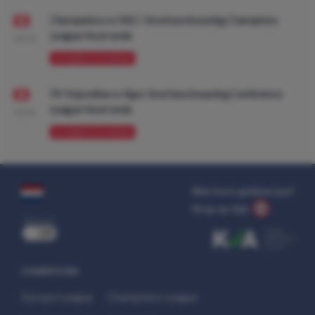
Olympiakos vs NEC: Voorbeschouwing Champions
League Voorronde
08:00
VOORBESCHOUWING
FK Vojvodina vs Ajax: Voorbeschouwing Conference
League Voorronde
08:00
VOORBESCHOUWING
Wat kost gokken jou?
Stop op tijd.
uit
COMPETITIES
Europa League
Champions League