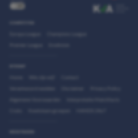
uit
COMPETITIES
Europa League
Champions League
Premier League
Eredivisie
SITEMAP
Home
Wie zijn wij?
Contact
Verantwoord wedden
Disclaimer
Privacy Policy
Algemene Voorwaarden
Interpretatie Matchfacts
Cruks
Kwetsbare groepen
HANDS 24x7
WEDSTRIJDEN