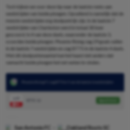
Toch kijken we voor deze tip naar de laatste reeks aan
wedstrijden van beide ploegen. Opvallend is namelijk dat de
meeste wedstrijden erg doelpuntrijk zijn. In de laatste 7
wedstrijden van Charleston werd in totaal 30 keer
gescoord. In 4 van deze duels, waaronder de laatste 3,
scoorden beide ploegen. Phoenix Rising zag 29 goals vallen
in de laatste 7 wedstrijden en zag BTTS in de laatste 4 duels.
Met dit doelpuntenaantal kan het haast niet anders dat
vannacht beide ploegen het net weten te vinden.
Phoenix Rising FC zag BTTS in 5 van de laatste 6 wedstrijden
1.57
BTTS: 'Ja'
Speel mee
San Antonio FC
-
Oakland Roots SC