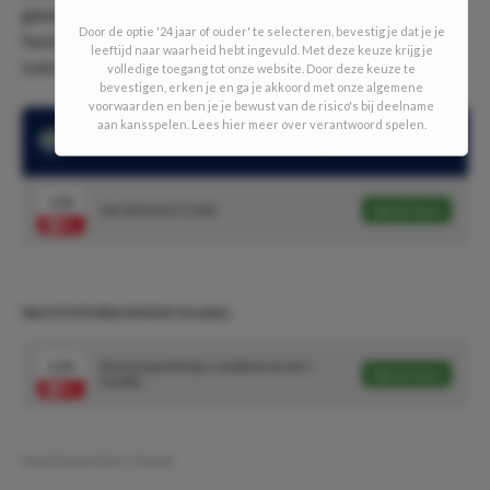
gewonnen: 3-0. Wij zien ook vandaag de thuisploeg als
Door de optie '24 jaar of ouder' te selecteren, bevestig je dat je je
favoriet en schatten in dat San Antonio er met de
leeftijd naar waarheid hebt ingevuld. Met deze keuze krijg je
overwinning vandoor gaat.
volledige toegang tot onze website. Door deze keuze te
bevestigen, erken je en ga je akkoord met onze algemene
voorwaarden en ben je je bewust van de risico's bij deelname
aan kansspelen. Lees hier meer over verantwoord spelen.
San Antonio FC won 2 van de 3 ontmoetingen in 2022
1.42
San Antonio FC wint
Speel mee
NACHTDOUBLE #310 (5/10 units)
2.23
Bovenstaande tips combineren tot 1
Speel mee
Double
Geschreven door:
Pascal