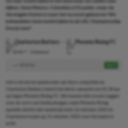
we naar wedstrijden in een land waar we zelden naar
kijken. Geen Mexico, Colombia of Ecuador, maar de
Verenigde Staten is waar het nu moet gebeuren! We
behandelen twee wedstrijden in de USL Championship.
Doe je mee?
Charleston Battery
-
Phoenix Rising FC
⏰
00:30
📍
Onbekend
BTTS 'Ja'
Speel
1.57
Het is de eerste speelronde van deze competitie en
Charleston Battery neemt het hierin vannacht om 01:30 uur
op tegen Phoenix Rising FC. We kunnen niet zoveel zeggen
over de vorm van beide ploegen, want Phoenix Rising
speelde slechts één wedstrijd sinds 16 oktober 2022 en
Charleston kwam op 15 oktober 2022 voor het laatst in
actie.