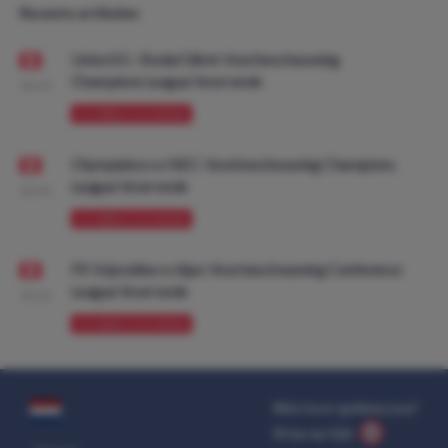
Recente artikelen
Union SG - Bodø/Glimt: Voorbeschouwing
Champions League Voorronde
08:00
VOORBESCHOUWING
Olympiakos vs NEC: Voorbeschouwing Champions
League Voorronde
08:00
VOORBESCHOUWING
FK Vojvodina vs Ajax: Voorbeschouwing Conference
League Voorronde
08:00
VOORBESCHOUWING
Wat kost gokken jou?
Stop op tijd.