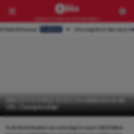
Samen verslaan we de bookmakers
ALDE kanaal
Ontvang ALLE tips op je telefoo
Eredivisie
Competities
Geen resultaten
Clubs
Geen resultaten
Artikelen
Geen resultaten
NACHTDOUBLE #310 | Verdubbelen in de
USL Championship!
In de Nachtdouble van zaterdag 11 maart 2023 kijken