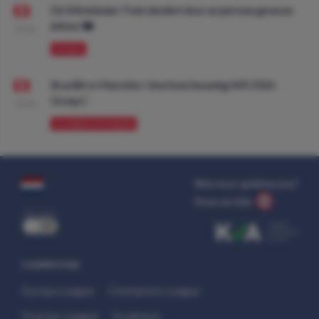
De Wimbledon Trein dendert door en juni was gewoon
lekker. 🚂
09:00
PROMO
Brazilië vs Marokko: Voorbeschouwing WK 2026
Groep C
10:00
VOORBESCHOUWING
Wat kost gokken jou?
Stop op tijd.
uit
COMPETITIES
Europa League
Champions League
Premier League
Eredivisie