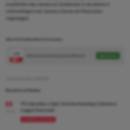
kwaliteiten dan Jamaica & Guatemala. In de laatste 4
ontmoetingen met Jamaica bleven de Mexicanen
ongeslagen.
NACHTDOUBLE #433! (5/10 units)
2.06
Alle bovenstaande tips gecombineerd
Speel mee
Geschreven door:
NielsDO
Recente artikelen
FK Vojvodina vs Ajax: Voorbeschouwing Conference
League Voorronde
08:00
VOORBESCHOUWING