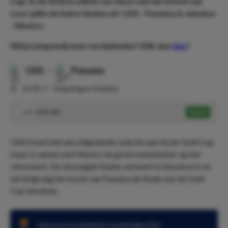
Cup. In de 433ste editie van deze rubriek lichten wij
voor jullie de halve finales uit: USA - Panama & Jamaica
- Mexico.
Wil je (slapend) mee verdubbelen? Klik dan
hier
!
USA
-
Panama
⏰
23:30
📍
Snapdragon Stadium
USA wint
Speel
1.54
USA treed met een uitgedunde selectie aan bij de Gold Cup,
maar is samen met Mexico de grote kanshebber op het
zilverwerk. De Verenigde Staten verkeert in bloedvorm en
wil dolgraag ten koste van Panama de finale van de Gold
Cup bereiken.
USA won 4 van de laatste 6 wedstrijden (2G)