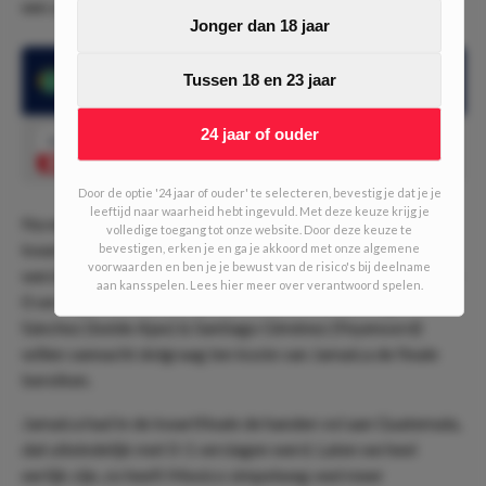
een zekerheidje.
Jonger dan 18 jaar
Tussen 18 en 23 jaar
Mexico won 3 van de 4 Gold Cup-wedstrijden
24 jaar of ouder
1.34
Mexico wint ten minste één helft
Speel mee
Door de optie '24 jaar of ouder' te selecteren, bevestig je dat je je
leeftijd naar waarheid hebt ingevuld. Met deze keuze krijg je
Na een overtuigende groepsfase werd Mexico in de
volledige toegang tot onze website. Door deze keuze te
kwartfinale gekoppeld aan Costa Rica. In de tweede helft
bevestigen, erken je en ga je akkoord met onze algemene
voorwaarden en ben je je bewust van de risico's bij deelname
werd de laatstgenoemde weggevaagd en uiteindelijk met 2-
aan kansspelen. Lees hier meer over verantwoord spelen.
0 verslagen. Eredivisie-spelers Edson Álvaraz, Jorge
Sánchez (beide Ajax) & Santiago Giménez (Feyenoord)
willen vannacht dolgraag ten koste van Jamaica de finale
bereiken.
Jamaica had in de kwartfinale de handen vol aan Guatemala,
dat uiteindelijk met 0-1 verslagen werd. Laten we heel
eerlijk zijn, zo heeft Mexico simpelweg veel meer