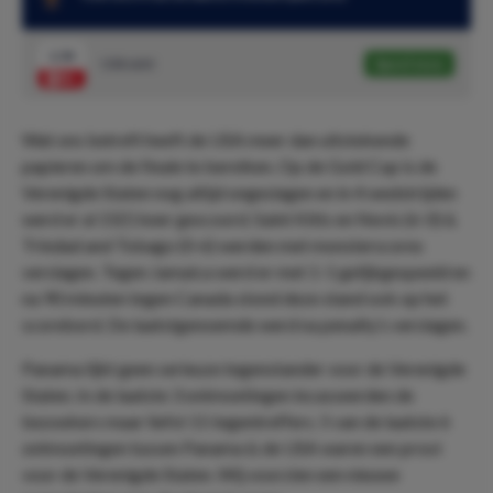
1.54
USA wint
Speel mee
Wat ons betreft heeft de USA meer dan uitstekende
papieren om de finale te bereiken. Op de Gold Cup is de
Verenigde Staten nog altijd ongeslagen en in 4 wedstrijden
werd er al 15(!) keer gescoord. Saint Kitts en Nevis (6-0) &
Trindad and Tobago (0-6) werden met monsterscores
verslagen. Tegen Jamaica werd er met 1-1 gelijkgespeeld en
na 90 minuten tegen Canada stond deze stand ook op het
scorebord. De laatstgenoemde werd na penalty’s verslagen.
Panama lijkt geen serieuze tegenstander voor de Verenigde
Staten. In de laatste 3 ontmoetingen incasseerden de
bezoekers maar liefst 11 tegentreffers. 5 van de laatste 6
ontmoetingen tussen Panama & de USA waren een prooi
voor de Verenigde Staten. Wij voorzien een nieuwe