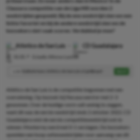
je klaarstaan. En waar anders dan in Mexico! In de
Clausura competitie van de Liga MX worden 2
wedstrijden gespeeld. Bij de ene wedstrijd zien we een
lichte favoriet en bij de andere wedstrijd zien we de
bezoekers niet vaak scoren. Verdubbel je mee?
Atletico de San Luis
-
CD Guadalajara
⏰
01:05
📍
Estadio Alfonso Lastras
Dubbele kans: Atlético de San Luis of gelijkspel
Speel
1.50
Atlético de San Luis is de competitie begonnen met een
overwinning. Op bezoek bij Necaxa werd er met 2-3
gewonnen. Over de huidige vorm valt weinig te zeggen,
want dit was de eerste wedstrijd sinds 2 oktober 2022. CD
Guadalajara wist de eerste competitiewedstrijd ook te
winnen: Monterrey werd met 0-1 verslagen. De bezoekers
speelden een hoop oefenwedstrijden voor aanvang van dit