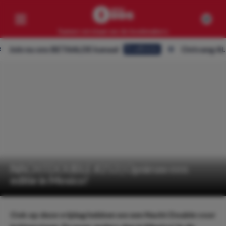
Samen verslaan we de bookmakers
 nu ons BETAALDE kanaal
Ontvang ALLE tips 
Eredivisie
Competities
Geen resultaten
Clubs
Geen resultaten
Artikelen
Geen resultaten
NACHTDOUBLE #253 | Opnieuw een
editie in Mexico!
Ook op deze vrijdag hebben we een Nacht Double voor