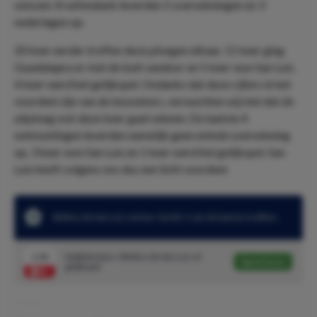
seizoen: 8 oefenduels leverden 5 overwinningen en 3
nederlagen op.
20 keer eerder troffen deze ploegen elkaar. 11 keer ging
Guadalajara er met de buit vandoor en 5 keer won San Luis.
4 keer werd het gelijkspel. Ondanks dat deze cijfers in het
voordeel zijn van de bezoekers, verwachten wij niet dat de
uitploeg ook deze keer gaat winnen. De laatste 4
ontmoetingen leverden namelijk geen enkele overwinning
op. 3 keer won San Luis en 1 keer werd het gelijkspel. San
Luis heeft volgens ons dus een licht voordeel.
Atlético de San Luis verloor slechts 1 van de laatste 6 edities
1.50
Dubbele kans: Atlético de San Luis of
Speel mee
gelijkspel