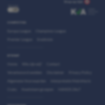
Stop op tijd.
uit
COMPETITIES
Europa League
Champions League
Premier League
Eredivisie
SITEMAP
Home
Wie zijn wij?
Contact
Verantwoord wedden
Disclaimer
Privacy Policy
Algemene Voorwaarden
Interpretatie Matchfacts
Cruks
Kwetsbare groepen
HANDS 24x7