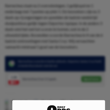
Barnechea staat na 2 overwinningen, 1 gelijkspel en 1
nederlaag met 7 punten op plek 5. De bezoekers zijn nu 3
duels op rij ongeslagen en speelden de laatste wedstrijd
doelpuntloos gelijk tegen Deportes Iquique. In de andere 3
duels wist het wel tot scoren te komen, ook in de 2
uitwedstrijden. Bovendien scoorde Barnechea in 4 van de 6
laatste ontmoetingen met Santa Cruz. Wij verwachten
vannacht minimaal 1 goal van de bezoekers.
Barnechea scoorde in beide uitduels, Deportes Santa Cruz hield
in beide thuisduels niet de nul
1.38
Barnechea Over 0.5 goals
Speel mee
San Luis
-
Santiago Wanderers