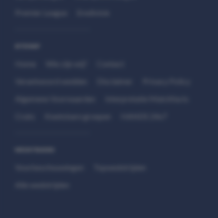
Premier League
Eredivisie
SITEMAP
Home
Wie zijn wij?
Contact
Verantwoord wedden
Disclaimer
Privacy Policy
Algemene Voorwaarden
Interpretatie Matchfacts
Cruks
Kwetsbare groepen
HANDS 24x7
WEDSTRIJDEN
Voorbeschouwingen
Topwedstrijden
Alle wedstrijden