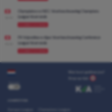
Olympiakos vs NEC: Voorbeschouwing Champions
League Voorronde
08:00
VOORBESCHOUWING
FK Vojvodina vs Ajax: Voorbeschouwing Conference
League Voorronde
08:00
VOORBESCHOUWING
Wat kost gokken jou?
Stop op tijd.
uit
COMPETITIES
Europa League
Champions League