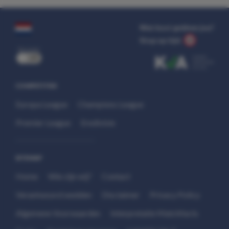
Wat kost gokken jou?
Stop op tijd.
uit
COMPETITIES
Europa League
Champions League
Premier League
Eredivisie
SITEMAP
Home
Wie zijn wij?
Contact
Verantwoord wedden
Disclaimer
Privacy Policy
Algemene Voorwaarden
Interpretatie Matchfacts