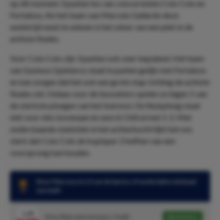
op dit moment 3 punten los van concurrenten Colo Colo en
Fortaleza. Als het team van Marcelo Gallardo deze
wedstrijd weet te winnen is het zeker van een plek in de
achtste finales.
Voor Colo Colo zijn 3 punten ook zeer bepalend. Het team
van Gustavo Quinteros staat in punten gelijk met Fortaleza
en kan zorgen dat het ook een grote stap richting de achtste
finales zet. Helaas voor de bezoekers spelen ze tegen 1 van
de sterkste ploegen van het toernooi. De thuisploeg staat
niet voor niks bovenaan en won in Chili al met 1-2. Met
onderstaande statistiek in het achterhoofd lijkt het ons
sterk dat Colo Colo de koploper 2 helften van een
voorsprong kan houden.
River Plate won in 15 van de laatste 19 wedstrijden minimaal
één helft
1.28
River Plate wint minstens 1 helft
Speel mee