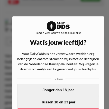
Metropolitanos FC
-
Barcelona SC
⏰
00:30
📍
Onbekend
Samen verslaan we de bookmakers!
Wat is jouw leeftijd?
Onder 2.5 doelpunten
Speel
1.73
Voor DailyOdds is het verantwoord wedden erg
Van de Copa Libertadores schakelen we over naar de Copa
belangrijk en daarom stemmen wij in met de richtlijnen
Sudamericana. Metropolitanos neemt het thuis op tegen
van de Nederlandse Kansspelautoriteit. Wij vragen je
Barcelona SC. De Venezolanen staan op plek 4 in groep A
daarom om eerlijk aan te geven wat jouw leeftijd is.
waardoor het in principe nergens meer voor speelt. Het gat
met nummer 1 Lanus is inmiddels al 6 punten met nog 2
Ik ben
wedstrijden te gaan. Voor Barcelona SC is er nog wel een
Jonger dan 18 jaar
kans op de eerste plek. Het team van Guillermo Almada
staat 1 punt achter op de koploper. Er zal dus 2 keer
gewonnen moeten worden en het moet hopen op
Tussen 18 en 23 jaar
puntenverlies van Lanus.