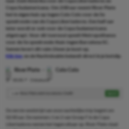
naar Zuid-Amerika voor de Copa Libertadores en
Copa Sudamericana. Om 2:00 uur neemt River Plate
het in eigen huis op tegen Colo Colo voor de 5
e
speelronde van de Copa Libertadores. Een half uur
later wordt er ook voor de Copa Sudamericana
afgetrapt. Voor dit toernooi speelt Metropolitanos
voor de 5
e
speelronde thuis tegen Barcelona SC.
Samen levert dit ruim 2 keer je inzet op.
Klik hier
en de Nachtdouble belandt direct in je betslip.
River Plate
-
Colo Colo
⏰
00:00
📍
Onbekend
River Plate wint ten minste 1 helft
Speel
1.28
De eerste wedstrijd van onze nachtelijke trip begint om
02:00 uur. De nummers 1 en 2 van Groep F in de Copa
Libertadores nemen het tegen elkaar op. River Plate staat