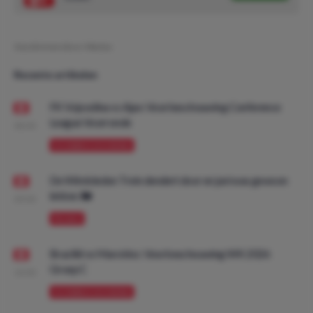
Geschreven door:
Marius
Recente artikelen
FK Vojvodina vs Ajax: Voorbeschouwing Conference
League Voorronde
08:00
VOORBESCHOUWING
De Wimbledon Trein dendert door en juni was gewoon
lekker. 🚂
09:00
PROMO
Brazilië vs Marokko: Voorbeschouwing WK 2026
Groep C
10:00
VOORBESCHOUWING