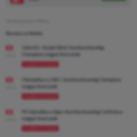
Geschreven door:
Marius
Recente artikelen
Union SG - Bodø/Glimt: Voorbeschouwing
Champions League Voorronde
08:00
VOORBESCHOUWING
Olympiakos vs NEC: Voorbeschouwing Champions
League Voorronde
08:00
VOORBESCHOUWING
FK Vojvodina vs Ajax: Voorbeschouwing Conference
League Voorronde
08:00
VOORBESCHOUWING