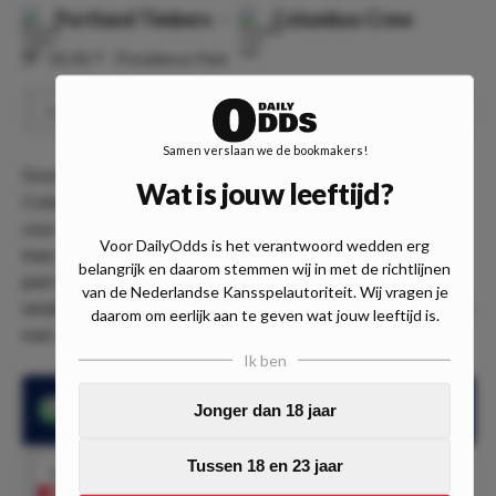
Portland Timbers
-
Columbus Crew
⏰
02:30
📍
Providence Park
Portland Timbers houdt NIET de nul
Speel
1.30
Samen verslaan we de bookmakers!
Door naar de wedstrijd tussen Portland Timbers en
Wat is jouw leeftijd?
Columbus Crew. Een ontmoeting met interessante odds
voor de bezoekers. Columbus Crew krijgt namelijk ruim 3
Voor DailyOdds is het verantwoord wedden erg
keer je inzet voor een overwinning, terwijl ze dit seizoen
belangrijk en daarom stemmen wij in met de richtlijnen
juist aanzienlijk beter draaien dan de thuisploeg. Zij
van de Nederlandse Kansspelautoriteit. Wij vragen je
eindigden namelijk als nummer 5 van de Eastern Conference
daarom om eerlijk aan te geven wat jouw leeftijd is.
met 36 punten na 22 competitiewedstrijden.
Ik ben
Columbus Crew scoorde in de laatste 13
Jonger dan 18 jaar
competitiewedstrijden
Tussen 18 en 23 jaar
1.30
Portland Timbers houdt NIET de nul
Speel mee