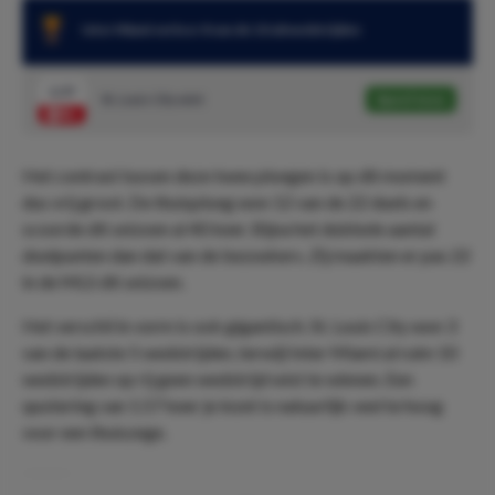
Inter Miami verloor 8 van de 10 uitwedstrijden
1.57
St. Louis City wint
Speel mee
Het contrast tussen deze twee ploegen is op dit moment
dus vrij groot. De thuisploeg won 12 van de 22 duels en
scoorde dit seizoen al 40 keer. Bijna het dubbele aantal
doelpunten dan dat van de bezoekers. Zij maakten er pas 22
in de MLS dit seizoen.
Het verschil in vorm is ook gigantisch. St. Louis City won 3
van de laatste 5 wedstrijden, terwijl Inter Miami al ruim 10
wedstrijden op rij geen wedstrijd wist te winnen. Een
quotering van 1.57 keer je inzet is natuurlijk veel te hoog
voor een thuiszege.