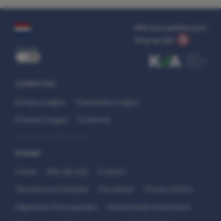
Wat kost gokken jou?
Stop op tijd.
uit
COMPETITIES
Europa League
Champions League
Premier League
Eredivisie
SITEMAP
Home
Wie zijn wij?
Contact
Verantwoord wedden
Disclaimer
Privacy Policy
Algemene Voorwaarden
Interpretatie Matchfacts