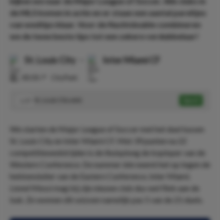
kijken we naar de Major League of Soccer. Alle clubs in
de MLS komen in actie en er staan een aantal pareltjes
van wedtips klaar. Voor de Nachtdouble combineren
we de twee beste tips tot een zekere verdubbelaar!
St. Louis City
-
Inter Miami CF
⏰
00:30
📍
CityPark
St. Louis City wint
Speel
1.57
We starten de Major League of Soccer met het duel tussen
St. Louis City en Inter Miami CF. Met 39 punten na 22
competitiewedstrijden is de thuisploeg de koploper van de
Western Conference. De nummer één neemt het op tegen de
hekkensluiter van de Eastern Conference, Inter Miami.
Lionel Messi mag bij zijn nieuwe club dus wel flink aan de
bak. Ze wonnen dit seizoen namelijk pas 5 van de 21 duels.