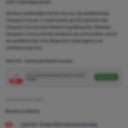
met 0-0 gelijkgespeeld.
Bij deze wedstrijden kiezen wij voor de weddenschap
‘Sampaio Correa +1 asian handicap’. Dit betekent dat
Sampaio Correa moet winnen of gelijkspelen. Wanneer
Sampaio Correa met één doelpunt verschil verliest, wordt
de weddenschap void. Bij grotere nederlagen is de
weddenschap fout.
WEDTIPS - Nachtdouble #440 (5/10 units)
1.95
Bovenstaande tips gecombineerd tot 1
Speel mee
double
Geschreven door:
MDO
Recente artikelen
Union SG - Bodø/Glimt: Voorbeschouwing