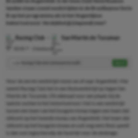
Brazilië en Argentinië. In de twee Zuid-Amerikaanse
landen staan zowel wedstrijden in de Braziliaanse Serie
B op het programma als in het Argentijnse
bekertoernooi. Verdubbel jij (slapend) mee?
Racing Club
-
San Martin de Tucuman
⏰
00:00
📍
Onbekend
Racing Club wint minimaal één helft
Speel
1.50
Voor de eerste wedstrijd reizen we af naar Argentinië. Hier
neemt Racing Club het in een thuiswedstrijd op tegen San
Martín de Tucumán. Dit allemaal voor een plaats bij de
laatste zestien in het bekertoernooi. Het is een wedstrijd
tussen een team van het hoogste niveau tegen een team dat
uitkomt op het tweede niveau van Argentinië. Het team dat
uitkomt op het hoogste niveau en ook nog eens thuis speelt
is dan ook logischerwijs de favoriet voor de eindzege.