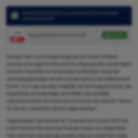
Racing Club won tijdens 5 van de laatste 6 thuiswedstrijden
minimaal één helft
1.50
Racing Club wint minimaal één helft
Speel mee
Racing Club is voorlopig bezig aan een teleurstellend
seizoen in de Liga Profesional. Na 25 gespeelde wedstrijden
wist het 33 punten te verzamelen en hierdoor moet het
voorlopig genoegen nemen met een plek in de middenmoot.
Echter is er nog van alles mogelijk op het hoogste niveau van
Argentinië, de onderlinge verschillen zijn namelijk
ontzettend klein! Zo is het verschil tussen de nummer tien en
22 van de competitie slechts negen punten!
Tegenstander San Martín de Tucumán komt sinds 2019 uit
in de Primera Nacional, het tweede niveau van Argentinië.
Hier doet het vooralsnog bovenin mee en strijdt het volop