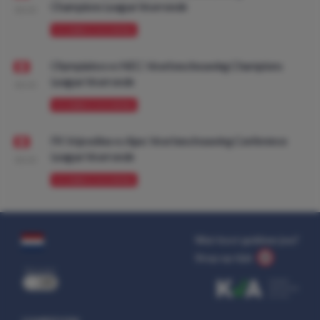
Champions League Voorronde
08:00
VOORBESCHOUWING
Olympiakos vs NEC: Voorbeschouwing Champions
League Voorronde
08:00
VOORBESCHOUWING
FK Vojvodina vs Ajax: Voorbeschouwing Conference
League Voorronde
08:00
VOORBESCHOUWING
Wat kost gokken jou?
Stop op tijd.
uit