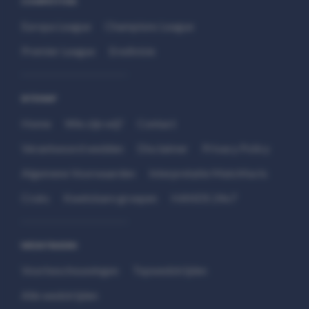
COMPETITIES
Europa League
Champions League
Premier League
Eredivisie
SITEMAP
Home
Wie zijn wij?
Contact
Verantwoord wedden
Disclaimer
Privacy Policy
Algemene Voorwaarden
Interpretatie Matchfacts
Cruks
Kwetsbare groepen
HANDS 24x7
WEDSTRIJDEN
Voorbeschouwingen
Topwedstrijden
Alle wedstrijden