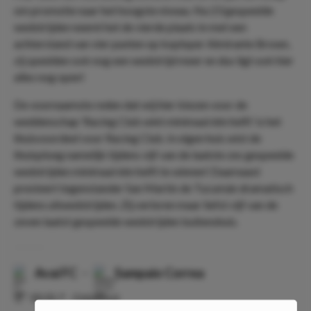
om promotie naar het hoogste niveau. Na 23 gespeelde
wedstrijden neemt het de vierde plaats in met een
achterstand van vier punten op koploper Almirante Brown,
zij speelden ook nog een wedstrijd meer en dus ligt ook hier
alles nog open!
De voornaamste reden dat wij hier kiezen voor de
weddenschap ‘Racing Club wint minimaal één helft’ is het
thuisvoordeel voor Racing Club. In eigen huis wist de
thuisploeg namelijk tijdens vijf van de laatste zes gespeelde
wedstrijden minimaal één helft te winnen! Daarnaast
presteert tegenstander San Martín de Tucumán dramatisch
tijdens uitwedstrijden. Zij verloren maar liefst vijf van de
zeven laatst gespeelde wedstrijden buitenshuis.
Avai FC
-
Sampaio Correa
⏰
00:30
📍
Onbekend