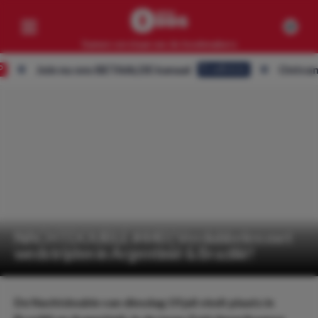
Samen verslaan we de bookmakers
Join nu ons BETAALDE kanaal
Ontvang ALLE t
Eredivisie
Competities
Geen resultaten
Clubs
Geen resultaten
Artikelen
Geen resultaten
NACHTDOUBLE #440 | Verdubbelen met
wedstrijden in Argentinië & Brazilië!
De Nachtdouble van dinsdag 19 juli vindt plaats in