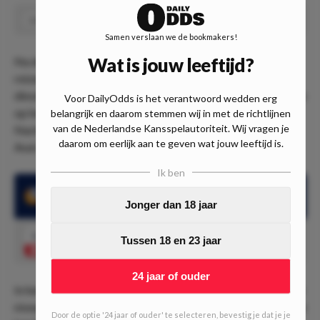
Sampaio Correa +1 asian handicap
Speel
1.30
Samen verslaan we de bookmakers!
Wat is jouw leeftijd?
Na de wedstrijd Racing Club - San Martín de Tucumán
reizen we door naar Brazilië. Hier staan in de nacht van
dinsdag op woensdag maar liefst vijf competitiewedstrijden
Voor DailyOdds is het verantwoord wedden erg
op het programma. De pick voor 440ste editie van de
belangrijk en daarom stemmen wij in met de richtlijnen
van de Nederlandse Kansspelautoriteit. Wij vragen je
Nachtdouble is afkomstig uit de degradatiekraker tussen
daarom om eerlijk aan te geven wat jouw leeftijd is.
Avaí en Sampaio Correa.
Ik ben
Avaí wist al 11 wedstrijden op rij niet te winnen
Jonger dan 18 jaar
1.30
Tussen 18 en 23 jaar
Sampaio Correa +1 asian handicap
Speel mee
24 jaar of ouder
In het afgelopen seizoen was Avaí nog actief op het hoogste
niveau van Brazilië. Echtr kwam het zes punten te kort om te
Door de optie '24 jaar of ouder' te selecteren, bevestig je dat je je