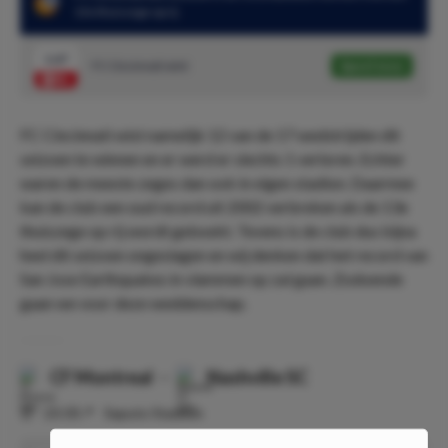
13e thuiszege op rij
1.67
FC Cincinnati wint
Speel mee
FC Cincinnati wist namelijk 12 van de 17 wedstrijden dit
seizoen te winnen en er werd er slechts 1 verloren. Echter
waren de meeste zeges dan ook in eigen stadion. Daarmee
kan de club een oud record uit 2002 verbreken als de 13e
thuiszege op rij wordt geboekt. Tevens is de club dus bijna
heel dit seizoen ongeslagen en wij denken dat het record van
San Jose Earthquakes in vlammen op zal gaan. Zodoende
gaan we voor deze weddenschap.
CF Montreal
-
Nashville SC
⏰
23:30
📍
Saputo Stadium