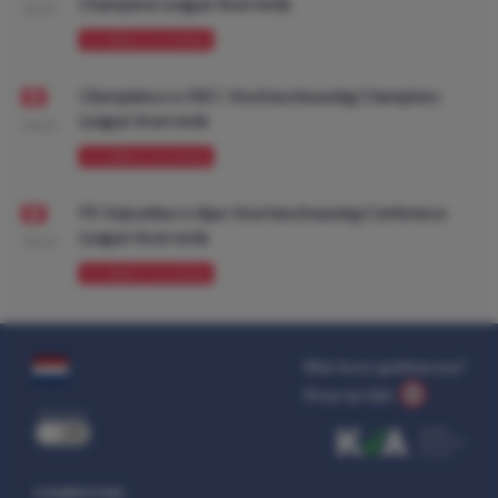
Champions League Voorronde
08:00
VOORBESCHOUWING
Olympiakos vs NEC: Voorbeschouwing Champions
League Voorronde
08:00
VOORBESCHOUWING
FK Vojvodina vs Ajax: Voorbeschouwing Conference
League Voorronde
08:00
VOORBESCHOUWING
Wat kost gokken jou?
Stop op tijd.
uit
COMPETITIES