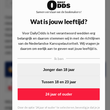
Over 2.5 goals
Speel
1.92
Samen verslaan we de bookmakers!
Ook om 01:30 trappen CF Montreal en Nashville af in een
Wat is jouw leeftijd?
nieuwe wedstrijd in de Eastern Conference. Daarin
verwachten we een hoop treffers, met name van de kant van
Voor DailyOdds is het verantwoord wedden erg
Nashville. Nashville is in indrukwekkende vorm en scoorde
belangrijk en daarom stemmen wij in met de richtlijnen
een hoop doelpunten. Gemiddeld zelfs 2,27 doelpunten per
van de Nederlandse Kansspelautoriteit. Wij vragen je
wedstrijd, terwijl Montréal 2,11 doelpunten per wedstrijd
daarom om eerlijk aan te geven wat jouw leeftijd is.
ziet.
Ik ben
Beide teams zagen in 4 van de laatste 5 wedstrijden over 2.5
Jonger dan 18 jaar
goals
Tussen 18 en 23 jaar
1.92
Over 2.5 goals
Speel mee
24 jaar of ouder
WIj zien heil in doelpunten, maar de hoge notering is wel
enigszins te verklaren. Zo zagen deze teams onderling in 5
Door de optie '24 jaar of ouder' te selecteren, bevestig je dat je je