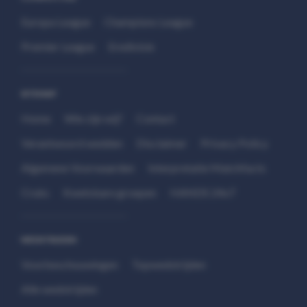
Europa League
Champions League
Premier League
Eredivisie
SITEMAP
Home
Wie zijn wij?
Contact
Verantwoord wedden
Disclaimer
Privacy Policy
Algemene Voorwaarden
Interpretatie Matchfacts
Cruks
Kwetsbare groepen
HANDS 24x7
WEDSTRIJDEN
Voorbeschouwingen
Topwedstrijden
Alle wedstrijden