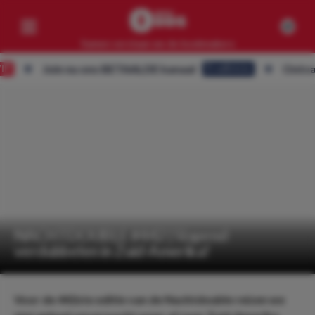
Samen verslaan we de bookmakers
Join nu ons BETAALDE kanaal
Ontvang ALLE
Eredivisie
Competities
Geen resultaten
Clubs
Geen resultaten
Artikelen
Geen resultaten
NACHTDOUBLE #442 | Slapend
verdubbelen in Zuid-Amerika!
Voor de 442ste editie van de Nachtdouble reizen we