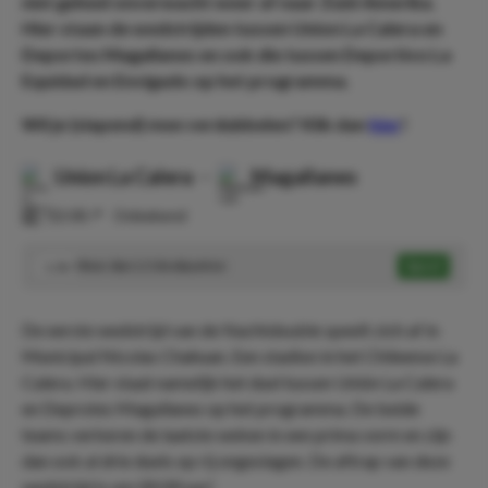
niet geheel onverwacht weer af naar Zuid-Amerika.
Hier staan de wedstrijden tussen Union La Calera en
Deportes Magallanes en ook die tussen Deportivo La
Equidad en Envigado op het programma.
Wil je (slapend) mee verdubbelen? Klik dan
hier
!
Union La Calera
-
Magallanes
⏰
22:00
📍
Onbekend
Meer dan 1.5 doelpunten
Speel
1.36
De eerste wedstrijd van de Nachtdouble speelt zich af in
Municipal Nicolas Chahuan. Een stadion in het Chileense La
Calera. Hier staat namelijk het duel tussen Unión La Calera
en Deprotes Magallanes op het programma. De beide
teams verkeren de laatste weken in een prima vorm en zijn
dan ook al drie duels op rij ongeslagen. De aftrap van deze
wedstrijd is om 00:00 uur!