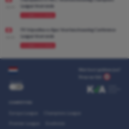
League Voorronde
08:00
VOORBESCHOUWING
FK Vojvodina vs Ajax: Voorbeschouwing Conference
League Voorronde
08:00
VOORBESCHOUWING
Wat kost gokken jou?
Stop op tijd.
uit
COMPETITIES
Europa League
Champions League
Premier League
Eredivisie