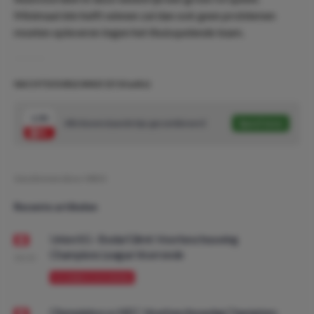
Minimaal één helft winnen zal dan ook geen problemen
moeten opleveren tegen het thuisspelende team.
NACHTDOUBLE #442! (5/10 units)
1.90
Alle bovenstaande tips gecombineerd
Speel mee
Geschreven door:
MDO
Recente artikelen
Union SG - Bodø/Glimt: Voorbeschouwing
Champions League Voorronde
08:00
VOORBESCHOUWING
Olympiakos vs NEC: Voorbeschouwing Champions