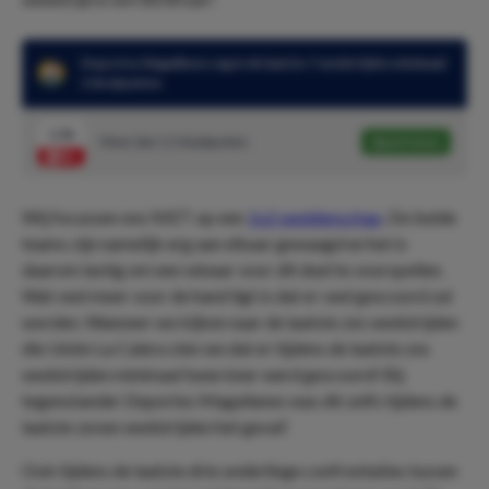
Deportes Magallanes zag in de laatste 7 wedstrijden minimaal
2 doelpunten
1.36
Meer dan 1.5 doelpunten
Speel mee
Wij focussen ons NIET op een
1x2 weddenschap
. De beide
teams zijn namelijk erg aan elkaar gewaagd en het is
daarom lastig om een winaar voor dit duel te voorspellen.
Wat veel meer voor de hand ligt is dat er veel gescoord zal
worden. Wanneer we kijken naar de laatste zes wedstrijden
die Unión La Calera zien we dat er tijdens de laatste zes
wedstrijden minimaal twee keer werd gescoord! Bij
tegenstander Deportes Magallanes was dit zelfs tijdens de
laatste zeven wedstrijden het geval!
Ook tijdens de laatste drie onderlinge confrontaties tussen