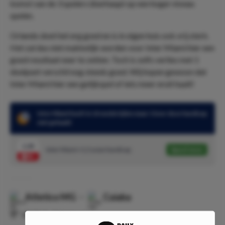
komst van de 3 spelers überhaupt op een hoger niveau
spelen.
Orlando doet het erg goed en is in eigen huis ook vrij sterk.
Het zal dus niet makkelijk worden voor Inter Miami hier een
goed resultaat neer te zetten. Toch is zelfs verlies met 1
doelpunt verschil nog steeds goed. Wij hopen gewoon dat
Inter Miami hier een gelijkspel of iets meer eruit haalt!
Inter Miami heeft in 14 wedstrijden maar 1 keer deze handicap
niet gehaald
1.34
Inter Miami +1,5 asian handicap
Speel mee
Atletico MG
-
Cuiaba
⏰
00:00
📍
Onbekend