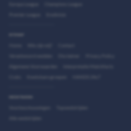
Europa League
Champions League
Premier League
Eredivisie
SITEMAP
Home
Wie zijn wij?
Contact
Verantwoord wedden
Disclaimer
Privacy Policy
Algemene Voorwaarden
Interpretatie Matchfacts
Cruks
Kwetsbare groepen
HANDS 24x7
WEDSTRIJDEN
Voorbeschouwingen
Topwedstrijden
Alle wedstrijden