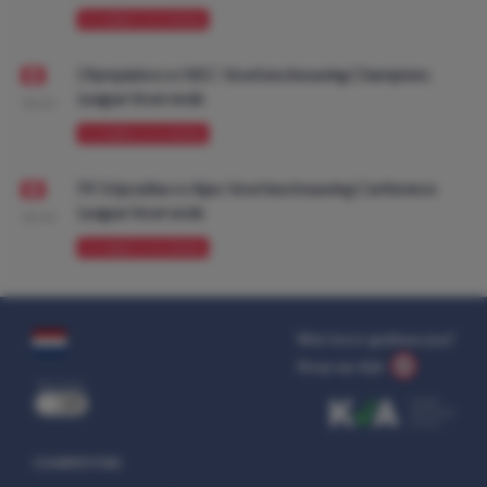
VOORBESCHOUWING
Olympiakos vs NEC: Voorbeschouwing Champions
League Voorronde
08:00
VOORBESCHOUWING
FK Vojvodina vs Ajax: Voorbeschouwing Conference
League Voorronde
08:00
VOORBESCHOUWING
Wat kost gokken jou?
Stop op tijd.
uit
COMPETITIES