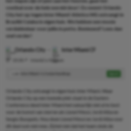
het slapen zijn of juist aan het feesten, gaat het
voetbal over de hele wereld door! Zo neemt Orlando
City het op tegen Inter Miami! Atletico MG ontvangt in
Brazilië Cuiaba in eigen huis. We hebben een mooie
verdubbelaar voor jullie in petto. Benieuwd? Lees dan
snel verder!
Orlando City
-
Inter Miami CF
⏰
23:30
📍
Inter&Co Stadium
Inter Miami +1,5 asian handicap
Speel
1.34
Orlando City ontvangt in eigen huis Inter Miami. Waar
Orlando City op een tweede plek staat in de Eastern
Conference deed Inter Miami het natuurlijk niet al te best
voor de komst van sterren als Lionel Messi, Jordi Alba en
Sergio Busquets. Nou doen Lionel Messi en Jordi Alba voor
dit duel ook niet mee. Zij het niet dat het team sinds de