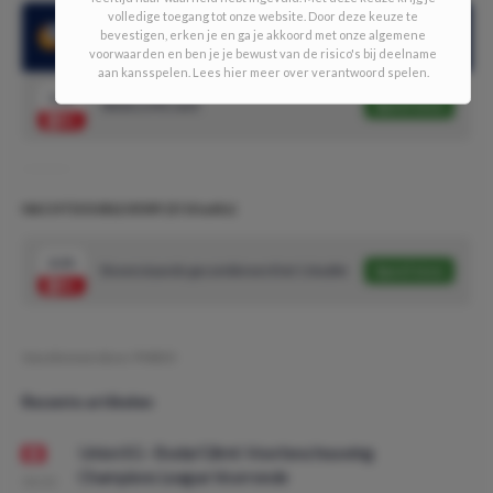
volledige toegang tot onze website. Door deze keuze te
bevestigen, erken je en ga je akkoord met onze algemene
Cuiaba heeft al 5 wedstrijden op rij niet gewonnen
voorwaarden en ben je je bewust van de risico's bij deelname
aan kansspelen. Lees hier meer over verantwoord spelen.
1.65
Atletico MG wint
Speel mee
NACHTDOUBLE #509! (5/10 units)
2.21
Bovenstaande gecombineerd tot 1 double
Speel mee
Geschreven door:
PMDO
Recente artikelen
Union SG - Bodø/Glimt: Voorbeschouwing
Champions League Voorronde
08:00