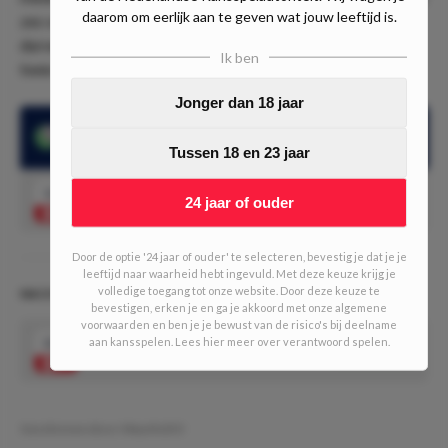
daarom om eerlijk aan te geven wat jouw leeftijd is.
zes van de laatste zeven onderlinge ontmoetingen. Wij
durven het daarom wel aan om in te zetten op minimaal
Ik ben
twee doelpunten.
Jonger dan 18 jaar
Er waren minimaal 2 doelpunten in 9 van de 10 laatste
wedstrijden van Millionaros
Tussen 18 en 23 jaar
1.35
Meer dan 1.5 doelpunten
Speel mee
24 jaar of ouder
Door de optie '24 jaar of ouder' te selecteren, bevestig je dat je je
leeftijd naar waarheid hebt ingevuld. Met deze keuze krijg je
volledige toegang tot onze website. Door deze keuze te
NACHTDOUBLE #545 (5/10 units)
bevestigen, erken je en ga je akkoord met onze algemene
voorwaarden en ben je je bewust van de risico's bij deelname
aan kansspelen. Lees hier meer over verantwoord spelen.
2.27
Alle bovenstaande tips gecombineerd
Speel mee
Geschreven door:
MauritsDO