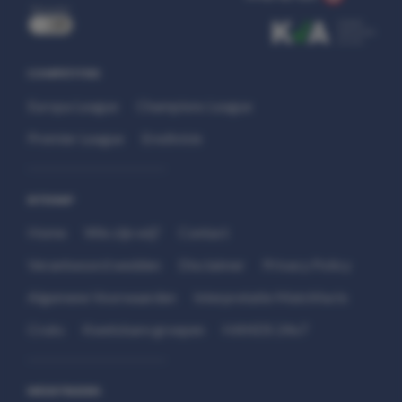
uit
COMPETITIES
Europa League
Champions League
Premier League
Eredivisie
SITEMAP
Home
Wie zijn wij?
Contact
Verantwoord wedden
Disclaimer
Privacy Policy
Algemene Voorwaarden
Interpretatie Matchfacts
Cruks
Kwetsbare groepen
HANDS 24x7
WEDSTRIJDEN