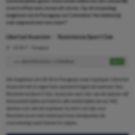
nachtdoubles goed. Deze week willen we dat natuurlijk
overtreffen met zeven uit zeven. Op de maandag
beginnen we in Paraguay en Colombia! Verdubbel jij
ook slapend met ons mee!?
Libertad Asuncion
-
Resistencia Sport Club
⏰
23:30
📍
Paraguay
Libertad Asuncion -1.5 handicap
Speel
1.68
We beginnen om 00:30 in Paraguay waar koploper Libertad
Asuncion het in eigen huis opneemt tegen de nummer tien,
Resistencia Sport Club. Asuncion won vier van de laatste vijf
thuiswedstrijden en hield in alle wedstrijden de nul. Wij
denken ook dat de koploper te sterk zal zijn voor
Resistencia en met minimaal twee doelpunten de
overwinning weet binnen te slepen.