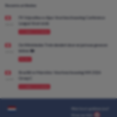
Recente artikelen
FK Vojvodina vs Ajax: Voorbeschouwing Conference
League Voorronde
08:00
VOORBESCHOUWING
De Wimbledon Trein dendert door en juni was gewoon
lekker. 🚂
09:00
PROMO
Brazilië vs Marokko: Voorbeschouwing WK 2026
Groep C
10:00
VOORBESCHOUWING
Wat kost gokken jou?
Stop op tijd.