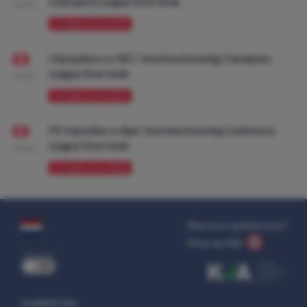
Champions League Voorronde
08:00
VOORBESCHOUWING
Olympiakos vs NEC: Voorbeschouwing Champions
League Voorronde
08:00
VOORBESCHOUWING
FK Vojvodina vs Ajax: Voorbeschouwing Conference
League Voorronde
08:00
VOORBESCHOUWING
Wat kost gokken jou?
Stop op tijd.
uit
COMPETITIES