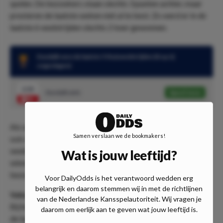
spelen. De bezoekers staan slechts 3 punten achter, maar
presteren de laatste weken niet al te best. Zo werd er in de
laatste 6 wedstrijden slechts 2 keer gewonnen.
Dundalk won de laatste 5 thuiswedstrijden (8 op rij
ongeslagen)
2.33
Dundalk wint
Speel mee
Als we kijken naar de onderlinge resultaten is de thuisploeg
Samen verslaan we de bookmakers!
ook dik in het voordeel. In de laatste 10 onderlinge
wedstrijden wist de club van Tim Clancy slechts 1 keer te
Wat is jouw leeftijd?
winnen. Bij Dundalk zit er een stijgende lijn in en bij de
bezoekers gaat het eigenlijk alleen maar minder.
Voor DailyOdds is het verantwoord wedden erg
belangrijk en daarom stemmen wij in met de richtlijnen
Value
van de Nederlandse Kansspelautoriteit. Wij vragen je
Bij het zien van de odds waren wij verbaasd. Dundalk won
daarom om eerlijk aan te geven wat jouw leeftijd is.
de laatste 6 thuiswedstrijden en is al weken ongeslagen.