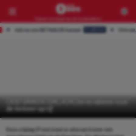
Samen verslaan we de bookmakers
Join nu ons BETAALDE kanaal
Ontvang ALL
Eredivisie
Competities
Geen resultaten
Clubs
Geen resultaten
Artikelen
Geen resultaten
ODD VAN DE DAG #24 | Ieren winnen voor
de 6e keer op rij!
Deze vrijdag 27 mei staat er uiteraard weer een