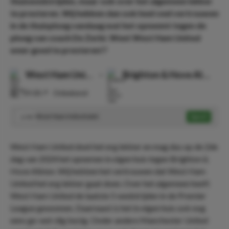
thuiswedstrijden, maar ook over het algemeen lekker
te presteren. Wij hebben dan ook heel veel vertrouwen
in de thuisploeg vandaag wat het opneemt tegen de
ploeg van coach De Zerbi. Weet West Ham United
weer goed te presteren!?
West Ham United
-
Brighton & Hove Albion
⏰
19:30
📍
Onbekend
West Ham United wint
Speel
2.50
West Ham United doet het erg lekker en mag dus op de 2de
dag van 2024 het opnemen in eigen huis tegen Brighton &
Hove Albion. Wij hebben het vertrouwen dat West Ham
United het erg lekker gaat doen. Over het algemeen heeft
West Ham United de laatste 5 wedstrijden in de Premier
League gewonnen. Daarnaast is het in eigen huis ook nog
eens ge-wel-dig bezig. Onder andere Manchester United