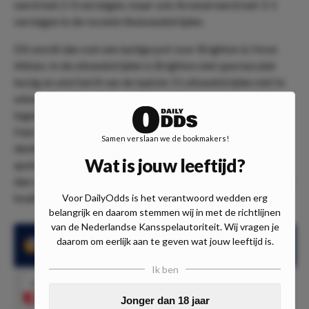
werd met 2-0 verslagen, maar ook Arsenal werd met 3-1
verslagen in de recente thuiswedstrijden.
Dit wordt dan ook een lastige pot voor Brighton & Hove
Albion. In de uitwedstrijden is Brighton niet spectaculair
bezig en wist het 8 van de laatste 11 uitwedstrijden niet te
winnen. Brighton & Hove Albion verloor dan wel van prima
tegenstanders in de uitwedstrijden, maar de vorm van West
Ham United is nou eenmaal gewoon fenomenaal. Wij
Samen verslaan we de bookmakers!
denken daarom ook dat West Ham United een mooie
Wat is jouw leeftijd?
quotering heeft gekregen mett een 2.50 en daar willen wij
dan ook maar al te graag van profiteren in het begin van een
knallend jaar!
Voor DailyOdds is het verantwoord wedden erg
belangrijk en daarom stemmen wij in met de richtlijnen
van de Nederlandse Kansspelautoriteit. Wij vragen je
daarom om eerlijk aan te geven wat jouw leeftijd is.
West Ham United heeft al 7 thuiswedstrijden niet verloren
Ik ben
2.50
West Ham United wint
Speel mee
Jonger dan 18 jaar