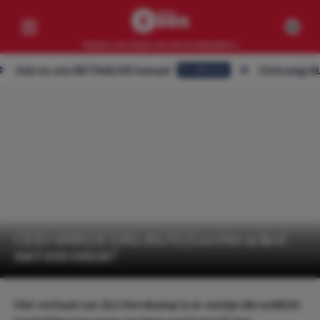
Samen verslaan we de bookmakers
Join nu ons BETAALDE kanaal
Ontvang ALLE t
Eredivisie
Competities
Geen resultaten
Clubs
Geen resultaten
Artikelen
Geen resultaten
ODD VAN DE DAG #670 | Een Heraclied
met een missie!
Het verhaal van Jizz Hornkamp is er eentje die wellicht