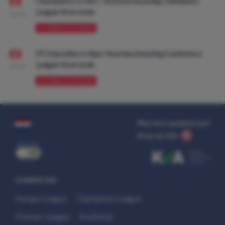
Olympiakos vs NEC: Voorbeschouwing Champions
League Voorronde
08:00
VOORBESCHOUWING
FK Vojvodina vs Ajax: Voorbeschouwing Conference
League Voorronde
08:00
VOORBESCHOUWING
Wat kost gokken jou?
Stop op tijd.
uit
COMPETITIES
Europa League
Champions League
Premier League
Eredivisie