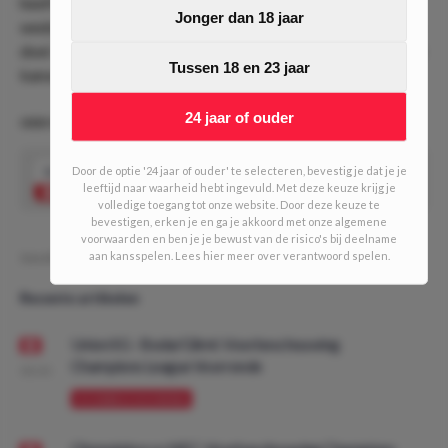
heeft hij maar liefst 15 keer het doel gezocht in de laatste 7
Jonger dan 18 jaar
wedstrijden. Tegen Ajax loste hij bijvoorbeeld 2 schoten op
doel. Wij zien hem dan ook in de wedstrijd vanavond wel tot
Tussen 18 en 23 jaar
kansen komen.
24 jaar of ouder
ODD VAN DE DAG #670! (5/10 units)
3.75
Door de optie '24 jaar of ouder' te selecteren, bevestig je dat je je
Jizz Hornkamp scoort
Speel mee
leeftijd naar waarheid hebt ingevuld. Met deze keuze krijg je
volledige toegang tot onze website. Door deze keuze te
bevestigen, erken je en ga je akkoord met onze algemene
voorwaarden en ben je je bewust van de risico's bij deelname
aan kansspelen. Lees hier meer over verantwoord spelen.
Geschreven door:
VPDO
Recente artikelen
Union SG - Bodø/Glimt: Voorbeschouwing
Champions League Voorronde
08:00
VOORBESCHOUWING