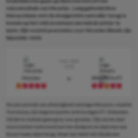
boekdelen kan gaan spreken wat betreft het
seizoenseinde van Heracles.. Lang gekweld door
blessureleed, wist de doelgerichte aanvaller terug te
komen op het veld en meteen een indruk achter te
laten. Zijn recente prestaties voor Heracles Almelo zijn
bijzonder sterk.
3 mrt. 2024
19:00
Heracles
Almere City FC
vs
D
L
L
L
L
L
L
D
L
L
Na een periode van afwezigheid vanwege blessures, maakte
Hornkamp zijn langverwachte rentree tegen FC Volendam.
Hij liet er meteen geen gras over groeien. Zijn eerste duel
werd meteen bekroond met een doelpunt en daarmee was
hij op fraaie wijze terug. Maar het bleef niet bij die ene