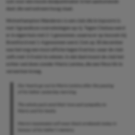
ook voor een mooie doelpuntmaker in het aankomende
duel; die wel extreem hoog staat.
Wolverhampton Wanderers is een club die in topvorm is
met 3 grandioze overwinningen op rij. Tegen Chelsea werd
er in eigen huis met 2-1 gewonnen, waarna er op bezoek bij
Brentford met 1-4 gewonnen werd. Ook op 30 december
was het nog een mooi affiche tegen Everton, waar de club
zelfs met 3-0 wist te winnen. In dat duel moest de club het
echter wel doen zonder Mario Lemina, die een fikse tik te
verwerken kreeg.
Our hearts go out to Mario Lemina after the passing
of his father yesterday morning.
The whole pack send their love and sympathy to
Mario and his family.
Mario’s teammates will wear black armbands today in
honour of his father’s memory.