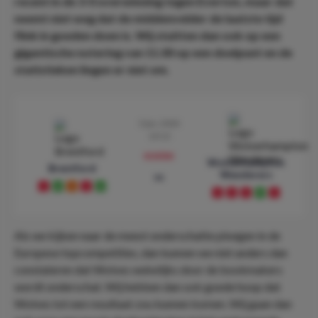
recent in de 3-0 overwinning tegen Everton, maar dat
neemt niet weg dat de middenvelder de laatste tijd
flink in goeden doen is. Wij stuitten dan ook op een
gigantische notering van 11.00 op een doelpunt en de
statistieken liegen er niet om.
5 jan. 2024
19:15
preview
Wolverhampton
Brentford
Wanderers
vs
L
W
D
L
W
L
L
L
W
L
Als we kijken naar de meest onderschatte ploegen in de
Europese topcompetities, dan kunnen we niet anders dan
constateren dat Wolves wekelijks door de bookmakers
wordt onderschat. Wij hebben dan ook goede hoop dat
Wolves tot een resultaat zou kunnen komen. Wij gaan dan