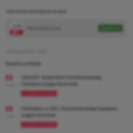
ODD VAN DE DAG #612! (4/10 units)
11.00
Mario Lemina scoort
Speel mee
Geschreven door:
VPDO
Recente artikelen
Union SG - Bodø/Glimt: Voorbeschouwing
Champions League Voorronde
08:00
VOORBESCHOUWING
Olympiakos vs NEC: Voorbeschouwing Champions
League Voorronde
08:00
VOORBESCHOUWING