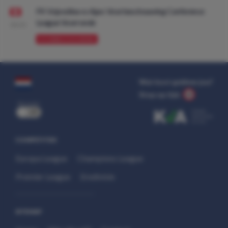
FK Vojvodina vs Ajax: Voorbeschouwing Conference
League Voorronde
08:00
VOORBESCHOUWING
Wat kost gokken jou?
Stop op tijd.
uit
COMPETITIES
Europa League
Champions League
Premier League
Eredivisie
SITEMAP