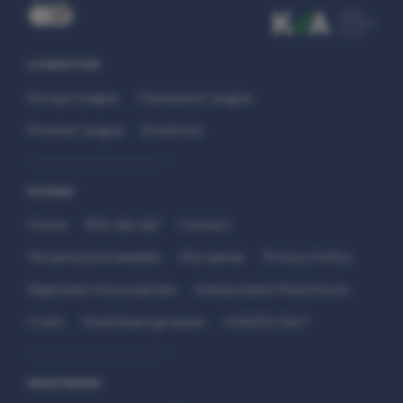
uit
COMPETITIES
Europa League
Champions League
Premier League
Eredivisie
SITEMAP
Home
Wie zijn wij?
Contact
Verantwoord wedden
Disclaimer
Privacy Policy
Algemene Voorwaarden
Interpretatie Matchfacts
Cruks
Kwetsbare groepen
HANDS 24x7
WEDSTRIJDEN