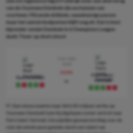
zien we tegenwoordig in Frankrijk weer een deel terug
van de Ousmane Dembele die we kennen van
voorheen. Flitsende dribbels, nauwkeurige passes
maar het aantal doelpunten blijft nog uit. Dat is best
bijzonder omdat Dembele in 6 Champions League-
duels 7 keer op doel schoot
5 mrt. 2024
20:00
preview
Paris Saint-
Real Sociedad
Germain
vs
W
L
W
W
L
W
W
W
L
L
FC Barcelona maakte maar liefst 85 miljoen verlies op
Ousmane Dembelé toen hij afgelopen zomer vertrok naar
Paris Saint-Germain. Een pijnlijke gewaarwording voor de
club die enkele jaren geleden dacht een talent van