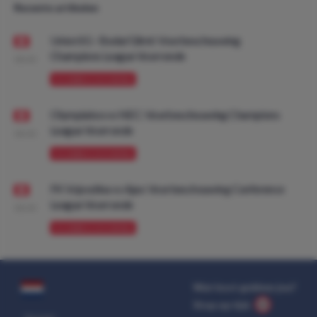
Recente artikelen
Union SG - Bodø/Glimt: Voorbeschouwing
Champions League Voorronde
08:00
VOORBESCHOUWING
Olympiakos vs NEC: Voorbeschouwing Champions
League Voorronde
08:00
VOORBESCHOUWING
FK Vojvodina vs Ajax: Voorbeschouwing Conference
League Voorronde
08:00
VOORBESCHOUWING
Wat kost gokken jou?
Stop op tijd.