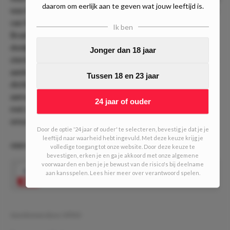
daarom om eerlijk aan te geven wat jouw leeftijd is.
was het PSG dat op voorsprong kwam dankzij een doelpunt
van Mbappé in de tweede helft. De genadeklap kwam van
Ik ben
Bradley Barcola, die zijn eerste Champions League-
doelpunt scoorde. Met een 2-0 voorsprong heeft PSG een
Jonger dan 18 jaar
sterke positie voor de return. De Parijzenaren hoeven in het
aankomende duel niet per sé te scoren als ze het achterin
Tussen 18 en 23 jaar
dichthouden. Wij verwachten nu dan ook een wervelend en
aanvallend ingesteld Real Sociedad, wat gepaard zal gaan
24 jaar of ouder
met de nodige ruimtes en dus ook counters in de
omschakeling.
Door de optie '24 jaar of ouder' te selecteren, bevestig je dat je je
leeftijd naar waarheid hebt ingevuld. Met deze keuze krijg je
ODD VAN DE DAG #672 l (5/10 units)
volledige toegang tot onze website. Door deze keuze te
bevestigen, erken je en ga je akkoord met onze algemene
voorwaarden en ben je je bewust van de risico's bij deelname
1.90
Ousmane Dembele meer dan 0.5 schoten
aan kansspelen. Lees hier meer over verantwoord spelen.
Speel mee
op doel
Geschreven door:
VPDO