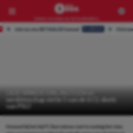
Samen verslaan we de bookmakers
Join nu ons BETAALDE kanaal
Ontvang ALLE
Eredivisie
Competities
Geen resultaten
Clubs
Geen resultaten
Artikelen
Geen resultaten
ODD VAN DE DAG #672 | Deze
weddenschap viel in 5 van de 6 CL-duels
van PSG!
Hoewel hij het bij FC Barcelona veel te weinig liet zien,