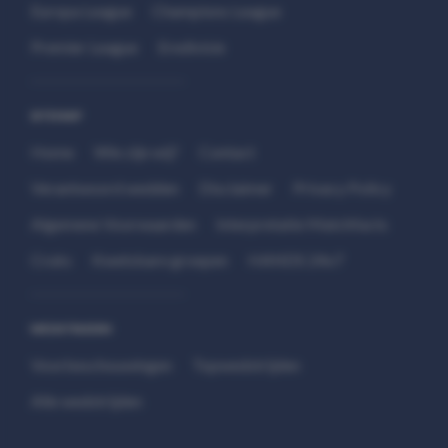
Europa League
Champions League
Premier League
Eredivisie
SITEMAP
Home
Wie zijn wij?
Contact
Verantwoord wedden
Disclaimer
Privacy Policy
Algemene Voorwaarden
Interpretatie Matchfacts
Cruks
Kwetsbare groepen
HANDS 24x7
WEDSTRIJDEN
Voorbeschouwingen
Topwedstrijden
Alle wedstrijden