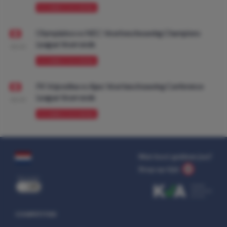
VOORBESCHOUWING
Olympiakos vs NEC: Voorbeschouwing Champions
League Voorronde
08:00
VOORBESCHOUWING
FK Vojvodina vs Ajax: Voorbeschouwing Conference
League Voorronde
08:00
VOORBESCHOUWING
Wat kost gokken jou?
Stop op tijd.
uit
COMPETITIES