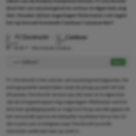
teken van de Keuken Kampioen Divisie. FC Dordrecht
doet het verrassend goed en verloor in eigen huis nog
niet. Houden zij hun ongeslagen thuisstatus ook tegen
het op bezoek komende Cambuur Leeuwarden?
FC Dordrecht
-
Cambuur
⏰
18:00
📍
Matchoholic Stadium
Gelijkspel
Speel
3.90
FC Dordrecht is het seizoen verrassend goed begonnen. Na
acht gespeelde wedstrijden staat de ploeg op plek elf met
elf punten. Dordrecht verloor pas één keer en in eigen huis
zijn de Schapenkoppen nog ongeslagen. Weliswaar werd er
drie keer gelijkgespeeld, er mag toch hoop worden geput uit
het vertoonde spel en de behaalde resultaten tot nu toe. En
dat is juist ook zo hetgeen waar Dordrecht na al die
seizoenen onderaan naar op zoek is.