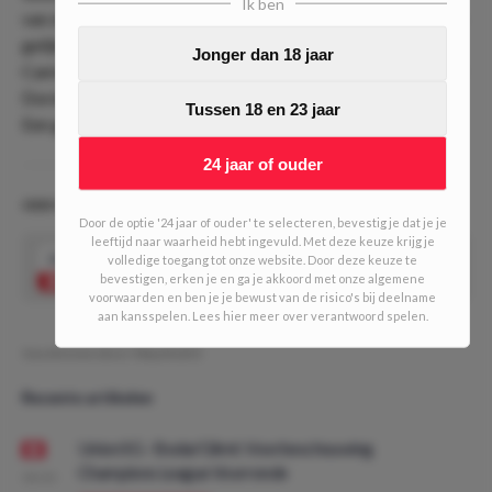
Ik ben
van de drie wedstrijden. Een odd van 3.90 voor opnieuw een
gelijkspel vinden wij dan ook behoorlijk interessant.
Jonger dan 18 jaar
Cambuur zou hier normaal gesproken moeten winnen, maar
Dordrecht draait prima en Cambuur is niet in beste vorm.
Tussen 18 en 23 jaar
Een gelijkspel is dus helemaal niet zo'n gekke gedachte.
24 jaar of ouder
ODD VAN DE DAG #521 (1/10 units)
Door de optie '24 jaar of ouder' te selecteren, bevestig je dat je je
leeftijd naar waarheid hebt ingevuld. Met deze keuze krijg je
3.90
volledige toegang tot onze website. Door deze keuze te
Gelijkspel
Speel mee
bevestigen, erken je en ga je akkoord met onze algemene
voorwaarden en ben je je bewust van de risico's bij deelname
aan kansspelen. Lees hier meer over verantwoord spelen.
Geschreven door:
MauritsDO
Recente artikelen
Union SG - Bodø/Glimt: Voorbeschouwing
Champions League Voorronde
08:00