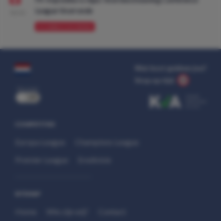
League Voorronde
08:00
VOORBESCHOUWING
Wat kost gokken jou?
Stop op tijd.
uit
COMPETITIES
Europa League
Champions League
Premier League
Eredivisie
SITEMAP
Home
Wie zijn wij?
Contact