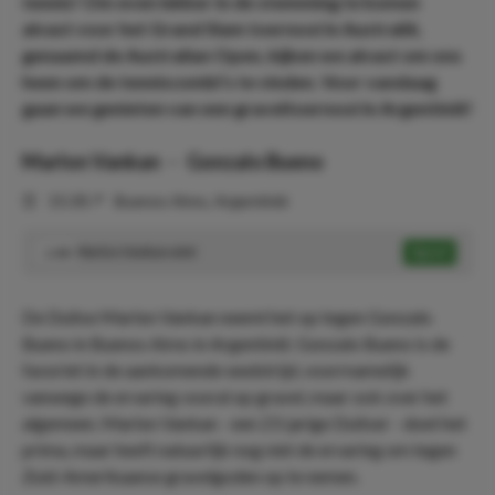
tennis! Om even lekker in de stemming te komen
alvast voor het Grand Slam toernooi in Australië,
genaamd de Australian Open, kijken we alvast om ons
heen om de tenniscombi's te vinden. Voor vandaag
gaan we genieten van een graveltoernooi in Argentinië!
Marlon Vankan
-
Gonzalo Bueno
⏰
15:30
📍
Buenos Aires, Argentinië
Marlon Vankan wint
Speel
2.88
De Duitse Marlon Vankan neemt het op tegen Gonzalo
Bueno in Buenos Aires in Argentinië. Gonzalo Bueno is de
favoriet in de aankomende wedstrijd, voorrnamelijk
vanwege de ervaring vooral op gravel, maar ook over het
algemeen. Marlon Vankan - een 23-jarige Duitser - doet het
prima, maar heeft natuurlijk nog niet de ervaring om tegen
Zuid-Amerikaanse gravelgoden op te nemen.