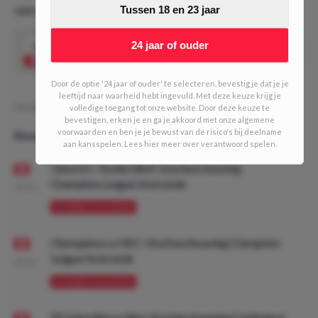
Tussen 18 en 23 jaar
ODD VAN DE DAG #615 (2/10 units)
24 jaar of ouder
2.88
Marlon Vankan wint
Speel mee
Door de optie '24 jaar of ouder' te selecteren, bevestig je dat je je
leeftijd naar waarheid hebt ingevuld. Met deze keuze krijg je
Geschreven door:
PMDO
volledige toegang tot onze website. Door deze keuze te
bevestigen, erken je en ga je akkoord met onze algemene
voorwaarden en ben je je bewust van de risico's bij deelname
Recente artikelen
aan kansspelen. Lees hier meer over verantwoord spelen.
Union SG - Bodø/Glimt: Voorbeschouwing
Champions League Voorronde
08:00
VOORBESCHOUWING
Olympiakos vs NEC: Voorbeschouwing Champions
League Voorronde
08:00
VOORBESCHOUWING
FK Vojvodina vs Ajax: Voorbeschouwing Conference