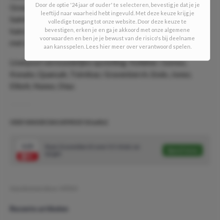
Door de optie '24 jaar of ouder' te selecteren, bevestig je dat je je
Gravenberch, dat simpelweg veel te hoog staat. Union
leeftijd naar waarheid hebt ingevuld. Met deze keuze krijg je
Saint-Gilloise zal de druk moeten opvoeren om nog enige
volledige toegang tot onze website. Door deze keuze te
kans te maken in de groepfase, maar dat zal gepaard gaan
bevestigen, erken je en ga je akkoord met onze algemene
voorwaarden en ben je je bewust van de risico's bij deelname
met de nodige ruimtes.
aan kansspelen. Lees hier meer over verantwoord spelen.
Liverpool vermoedelijke opstelling: Kelleher; Gomez,
Konate, Quansah, Tsimikas; Gravenberch, Endo, Jones;
Elliott, Nunez, Diaz.
ODD VAN DE DAG #590 (5/10 units)
3.25
Ryan Gravenberch over 0.5 shots on
Speel mee
target
Geschreven door:
VPDO
Recente artikelen