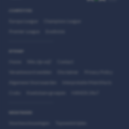
COMPETITIES
Europa League
Champions League
Premier League
Eredivisie
SITEMAP
Home
Wie zijn wij?
Contact
Verantwoord wedden
Disclaimer
Privacy Policy
Algemene Voorwaarden
Interpretatie Matchfacts
Cruks
Kwetsbare groepen
HANDS 24x7
WEDSTRIJDEN
Voorbeschouwingen
Topwedstrijden