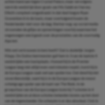
achterstand aan tegen Crystal Palace, maar vervolgens
werd de wedstrijd door goals van Mo Salah en Harvey
Elliott compleet omgedraaid. In dat duel begon Ryan
Gravenberch in de basis, maar overtuigend kwam de
Nederlander niet voor de dag. Sterker nog; op social media
stroomden de gifjes en opmerkingen voorbij waarmee het
ongenoegen werd geuit over de prestaties van de voormalig
Ajacied.
Wie wel vertrouwen in hem heeft? Dat is duidelijk Jurgen
Klopp. De Duitse leermeester gaf hem in 3 van de laatste 4
wedstrijden een basisplaats. Hoewel hij in de Premier
League lang niet altijd even veel minuten maakt, komt hij in
de Europa League vaak wel aan spelen toe. Dat deed hij niet
onverdienstelijk, want hij is in de Europa League de meest
schietgrage speler aan de kant van The Reds. In de
groepsfase van de Europa League loste hij 7 schoten in 4
wedstrijden en al deze schoten belanden tevens op het doel
van de tegenstander. De scherpte is er dus absoluut. Ook in