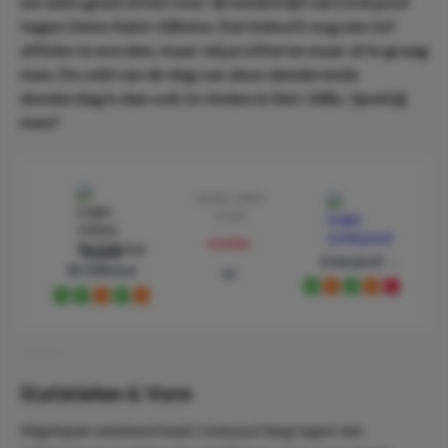
we eens goed zitten voor de wedstrijd van Liverpool
tegen Union Saint-Gilloise. Dat belooft nog een tof
affiche te worden, maar wij profiteren maar al te graag
mee. De odd van de dag van deze denderende
donderdag is dan ook te vinden in Sint-Gillis. Speel jij
mee?
14 dec. 2023
17:45
preview
Union
Liverpool
St.Gilloise
vs
W
D
W
D
L
W
W
D
W
D
Statistieken & Vorm
Afgelopen weekend keek Liverpool lang tegen een