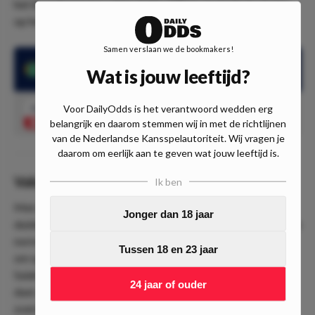
het thuisduel tegen Union Saint-Gilloise loste hij 3 schoten
op het doel van de Belgen.
Samen verslaan we de bookmakers!
Ryan Gravenberch schoot 7 keer op doel in de groepsfase van
Wat is jouw leeftijd?
de Europa League
Voor DailyOdds is het verantwoord wedden erg
3.25
Ryan Gravenberch OT
Speel mee
belangrijk en daarom stemmen wij in met de richtlijnen
van de Nederlandse Kansspelautoriteit. Wij vragen je
daarom om eerlijk aan te geven wat jouw leeftijd is.
Value
Ik ben
Met de onderstaande vermoedelijke opstelling is het
Jonger dan 18 jaar
duidelijk dat het voor Liverpool net wat zwaarder wordt dan
normaal. De Duitse coach heeft er namelijk voor gekozen
Tussen 18 en 23 jaar
om spelers als Virgil van Dijk, Trent Alexander-Arnold, Mo
Salah en Alisson Beciker rust te geven in aanloop naar dit
24 jaar of ouder
duel, waardoor er nog meer geëist zal worden van de
overige spelers. Zodoende gaan wij voor een schot van