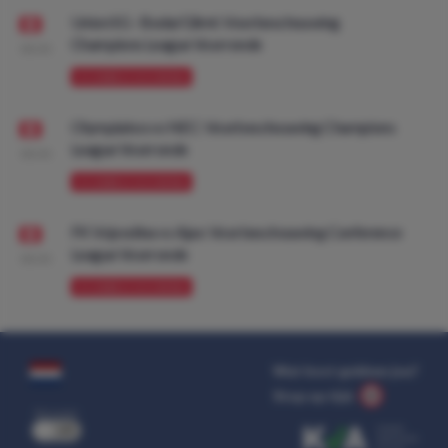
Union SG - Bodø/Glimt: Voorbeschouwing
Champions League Voorronde
08:00
VOORBESCHOUWING
Olympiakos vs NEC: Voorbeschouwing Champions
League Voorronde
08:00
VOORBESCHOUWING
FK Vojvodina vs Ajax: Voorbeschouwing Conference
League Voorronde
08:00
VOORBESCHOUWING
Wat kost gokken jou?
Stop op tijd.
uit