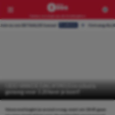
Samen verslaan we de bookmakers
nu ons BETAALDE kanaal
Ontvang ALLE tips o
Eredivisie
Competities
Geen resultaten
Clubs
Geen resultaten
Artikelen
Geen resultaten
ODD VAN DE DAG #590 | Eén schot is
genoeg voor 3.20 keer je inzet!
Vanavond begint je avond vroeg, want om 18:45 gaan