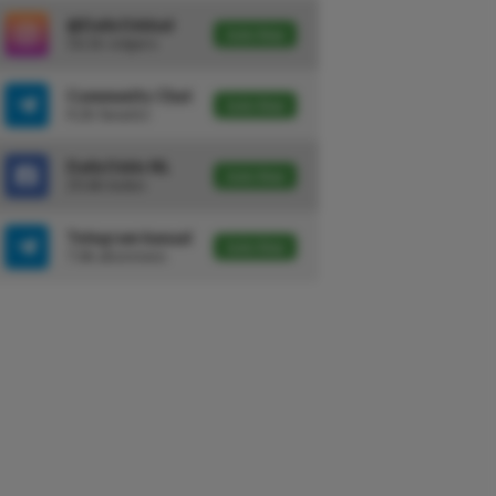
@DailyOddsnl
Join hier
16.1k
volgers
Community Chat
Join hier
4.2k
fanatici
DailyOdds NL
Join hier
20.6k
leden
Telegram kanaal
Join hier
7.6k
abonnees