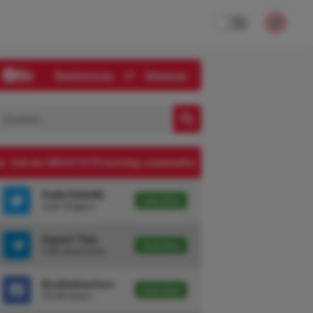
BETAALDE kanaal
Ontvang ALLE tips op je tel
Registreren
Eredivisie
of
Inloggen
Zoeken..
🤝 Join de GROOTSTE betting community
DailyOddsNL
Join hier
6.2k
Volgers
Expert Tips
Join hier
3.6k
abonnees
Bookiebeaters
Join hier
34.6k
leden