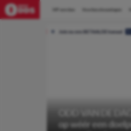
VIP worden
Voorbeschouwingen
S
Join nu ons BETAALDE kanaal
Eredivisie
ODD VAN DE DAG 
op wéér een doelp