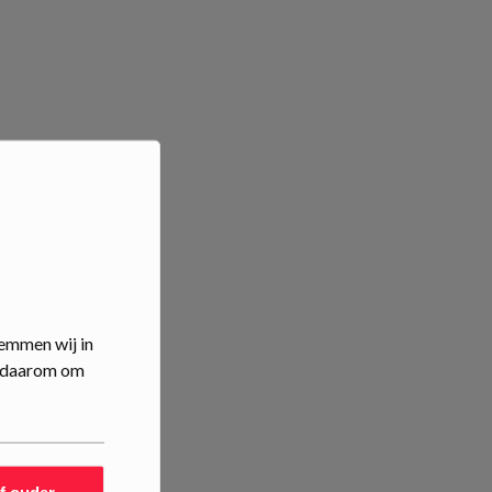
emmen wij in
je daarom om