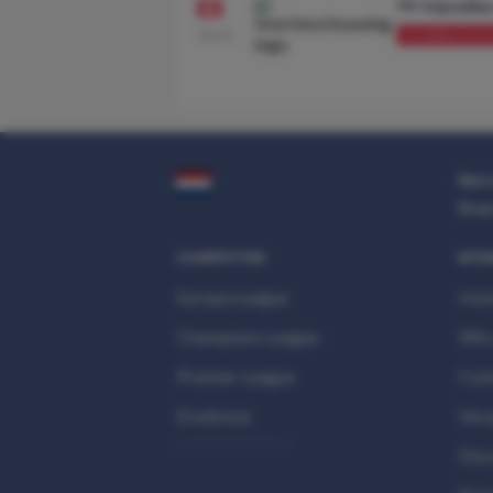
FK Vojvodina
08:00
VOORBESCHOU
Wat 
Stop 
COMPETITIES
SITE
Europa League
Ho
Champions League
Wie 
Premier League
Con
Eredivisie
Ver
Disc