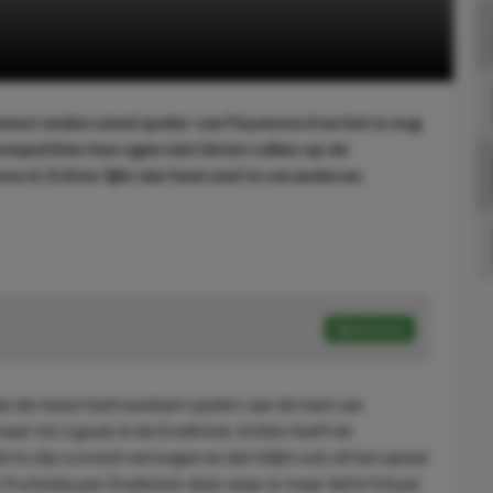
meest underrated speler van Feyenoord en het is nog
mpetities hun ogen niet lieten vallen op de
ord. Echter lijkt dat heel snel te veranderen.
Speel mee
n de meest betrouwbare spelers aan de kant van
ar tot 2 goals in de Eredivisie. Echter heeft de
in zijn scorend vermogen en dat blijkt ook uit het aantal
1.9 schoten per Eredivisie-duel, waar er maar liefst 0.4 per