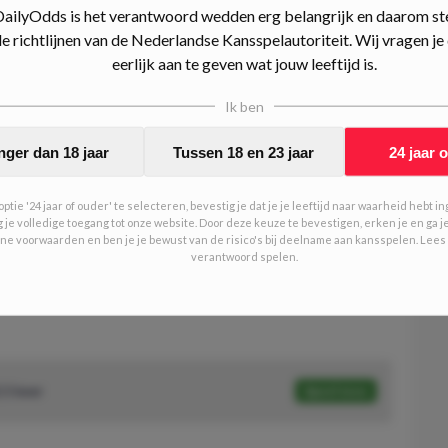
ailyOdds is het verantwoord wedden erg belangrijk en daarom st
emiddeld 8.5 keer
e richtlijnen van de Nederlandse Kansspelautoriteit. Wij vragen 
eerlijk aan te geven wat jouw leeftijd is.
Geen resultaten
.5 keer
Speel mee
Ik ben
nger dan 18 jaar
Tussen 18 en 23 jaar
24 jaar 
 gaat hij zeker geen 90 minuten spelen. De vraag is zelfs
ptie '24 jaar of ouder' te selecteren, bevestig je dat je je leeftijd naar waarheid hebt 
pzig zal immers geen risico's nemen. Met de duidelijke
g je volledige toegang tot onze website. Door deze keuze te bevestigen, erken je en ga 
Geen resultaten
B Leipzig in aan- of afwezigheid van de topschutter, ligt
e voorwaarden en ben je je bewust van de risico's bij deelname aan kansspelen. Lees
verantwoord spelen.
wedstrijden met Nkunku schoot de ploeg in vier van de zes
.5 keer
Speel mee