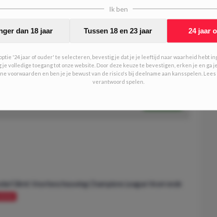
Ik ben
l te hoog voor PEC Zwolle. De Zwollenaren verkeren in
ekend seizoen. NAC Breda wist vooralsnog 14 punten
nger dan 18 jaar
Tussen 18 en 23 jaar
24 jaar 
 lijkt geen serieuze tegenstander voor de degradant. Wij
Verlegh Stadion een gemakkelijke overwinning.
ptie '24 jaar of ouder' te selecteren, bevestig je dat je je leeftijd naar waarheid hebt 
g je volledige toegang tot onze website. Door deze keuze te bevestigen, erken je en ga 
Geen resultaten
e voorwaarden en ben je je bewust van de risico's bij deelname aan kansspelen. Lees
verantwoord spelen.
Speel mee
odø/Glimt: Voorbeschouwing Champions League Voorronde
WING