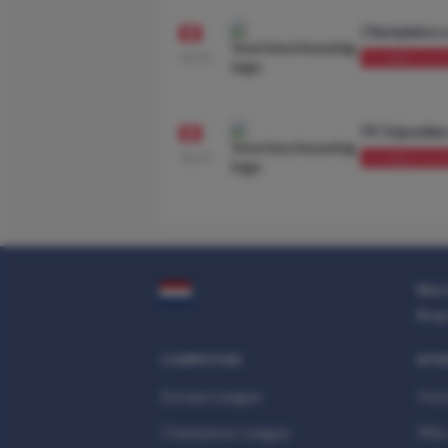
Olympiakos 
08:00
VOORBESCHOU
FK Vojvodina
08:00
VOORBESCHOU
Wat 
Stop 
COMPETITIES
SITE
Europa League
Ho
Champions League
Wie 