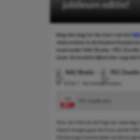
jubileum editie!
Nog één dag tot de start van het
WK
clubvoetbal. In de Keuken Kampioen 
waaronder NAC Breda - PEC Zwolle. H
maar de bookies lijken hier nog niet
NAC Breda
-
PEC Zwolle
⏰
20:00
📍
Rat Verlegh Stadion
2.00
PEC Zwolle wint
Voor de Odd van de Dag van zaterdag 1
Vanaf morgen gaat de focus op het WK
Divisie nog 4 wedstrijden op het progra