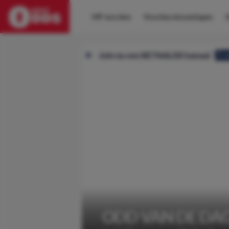
VIP worden
Voorbeschouwingen
S
Join nu ons BETAALDE kanaal
Eredivisie
ODD VAN DE DAG 