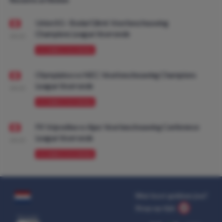
Union SG - Bodø/Glimt: Voorbeschouwing
Champions League Voorronde
08:00
VOORBESCHOUWING
Olympiakos vs NEC: Voorbeschouwing Champions
League Voorronde
08:00
VOORBESCHOUWING
FK Vojvodina vs Ajax: Voorbeschouwing Conference
League Voorronde
08:00
VOORBESCHOUWING
Wat kost gokken jou?
Stop op tijd.