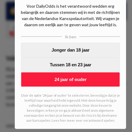
Voor DailyOdds is het verantwoord wedden erg
Deze weddenschap was in de laatste vier ontmoetingen raak
belangrijk en daarom stemmen wij in met de richtlijnen
van de Nederlandse Kansspelautoriteit. Wij vragen je
daarom om eerlijk aan te geven wat jouw leeftijd is.
2.00
Doelpunt in beide helften
Speel mee
Ik ben
Jonger dan 18 jaar
Value
Tussen 18 en 23 jaar
Bij andere bookmakers krijg je rond de 1.50 voor deze
weddenschap. BetCity biedt ons vandaag een superboost
24 jaar of ouder
aan, waarbij we over de eerste twintig euro een notering van
2.00 keer de inzet ontvangen. Met de bovenstaande
Door de optie '24 jaar of ouder' te selecteren, bevestig je dat je je
statistieken lijkt een notering van 2.00 erg fors en deze
leeftijd naar waarheid hebt ingevuld. Met deze keuze krijg je
boost lijkt dan ook te mooi om te laten liggen.
volledige toegang tot onze website. Door deze keuze te
bevestigen, erken je en ga je akkoord met onze algemene
voorwaarden en ben je je bewust van de risico's bij deelname
aan kansspelen. Lees hier meer over verantwoord spelen.
ODD VAN DE DAG #600 (3/10 units)