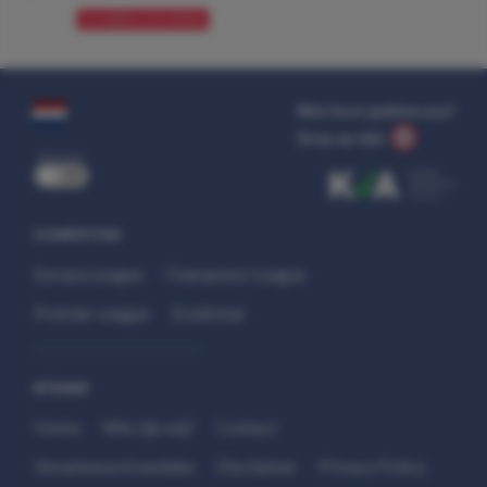
VOORBESCHOUWING
Wat kost gokken jou?
Stop op tijd.
uit
COMPETITIES
Europa League
Champions League
Premier League
Eredivisie
SITEMAP
Home
Wie zijn wij?
Contact
Verantwoord wedden
Disclaimer
Privacy Policy