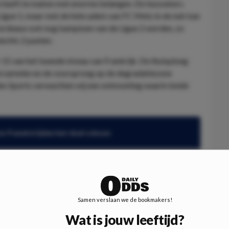
 heeft te maken met enorme belangen. De bezoekers
Ligue 1, maar met de hete adem van FC Metz in de nek kan
 Bordeaux ook nog kampioen van de Ligue 2 worden, zo
echts 2 punten.
5 van het tweede niveau van Frankrijk. De thuisploeg
verzamelen en de voorsprong op de degradatiezone
 des Sports verwachten wij een ontmoeting waarin beide
ste 9 wedstrijden het doel schoon
Speel mee
Geen resultaten
en
1x2 weddenschap
. Wij hebben namelijk een pareltje
Samen verslaan we de bookmakers!
e inzet oplevert. Bordeaux wist namelijk in 8 van de laatste
Wat is jouw leeftijd?
. Ter verduidelijking, 7 van deze 9 ploegen scoorden dit