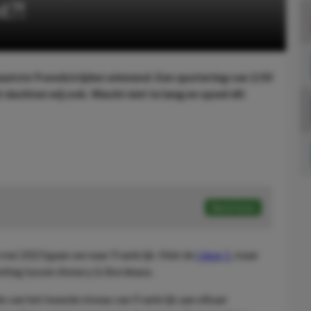
t?!
aatste 9 wedstrijden winnend. Een quotering van 2.50
 dachten wij ook. Wacht niet te lang en speel dit
Speel mee
 mei 2023 gaan we naar Frankrijk. Niet de
Ligue 1
, maar
oeting tussen Annecy & Bordeaux.
e van het tweede niveau van Frankrijk aan elkaar