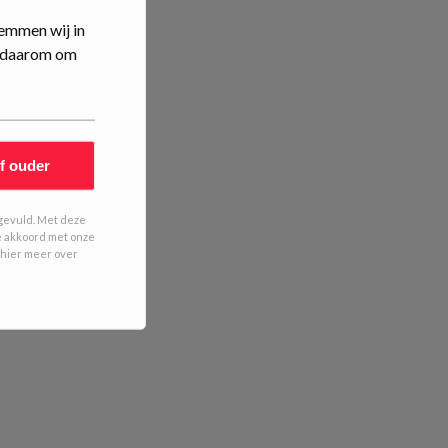
emmen wij in
je daarom om
of ouder
ingevuld. Met deze
je akkoord met onze
 hier meer over