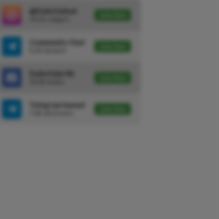
@DailyOddsnl
Join hier
16.1k
volgers
Community Chat
Join hier
4.2k
fanatici
DailyOdds NL
Join hier
20.6k
leden
Telegram kanaal
Join hier
7.6k
abonnees