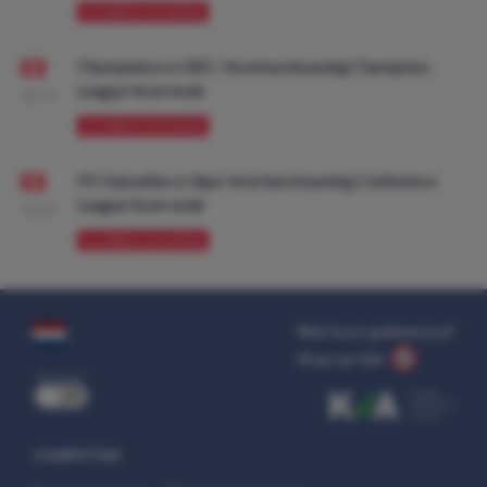
VOORBESCHOUWING
Olympiakos vs NEC: Voorbeschouwing Champions
League Voorronde
08:00
VOORBESCHOUWING
FK Vojvodina vs Ajax: Voorbeschouwing Conference
League Voorronde
08:00
VOORBESCHOUWING
Wat kost gokken jou?
Stop op tijd.
uit
COMPETITIES