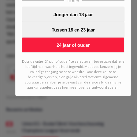
Ik ben
wedstrijden in het eigen stadion te winnen. Vandaag treft
het met Cercle Brugge een uitstekende tegenstander.
Jonger dan 18 jaar
Gezien het feit dat Anderlecht vrijwel iedere wedstrijd een
doelpunt tegen krijgt kiezen wij hier voor de weddenschap
Tussen 18 en 23 jaar
'RSC Anderlecht wint & beide teams scoren'. Voor een
quotering van 3.75 zeker het spelen waard!
24 jaar of ouder
ODD VAN DE DAG #603 l (2/10 units)
Door de optie '24 jaar of ouder' te selecteren, bevestig je dat je je
leeftijd naar waarheid hebt ingevuld. Met deze keuze krijg je
3.75
volledige toegang tot onze website. Door deze keuze te
RSC Anderlecht wint & BTS 'ja'
Speel mee
bevestigen, erken je en ga je akkoord met onze algemene
voorwaarden en ben je je bewust van de risico's bij deelname
aan kansspelen. Lees hier meer over verantwoord spelen.
Geschreven door:
MDO
Recente artikelen
Union SG - Bodø/Glimt: Voorbeschouwing
Champions League Voorronde
08:00