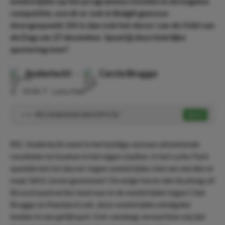
wedstrijden op het programma stonden in de Engelse
competitie, wordt er ook in België gewoon
doorgespeeld. Dit is dan ook het decor van de Odd van
de Dag van 27 december. Speel jij deze héérlijke
quotering mee?
Anderlecht
-
Cercle Brugge
⏰
19:45
📍
Lotto Park
RSC Anderlecht wint & BTS 'ja'
Speel
3.75
RSC Anderlecht weet in het huidige seizoen uitstekende
resultaten te boeken in het eigen stadion. In het Lotto Park
speelde het tot dusver negen wedstrijden, hiervan werden er
maar liefst zeven gewonnen! De enige keren dat de ploeg uit
Brussel puntverlies leed was in de wedstrijden tegen Club
Brugge en Standard Luik, deze wedstrijden eindigden
beiden in een gelijkspel. Ook vandaag verwachten wij dat