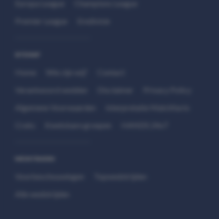
Europa League
Champions League
Premier League
Eredivisie
SITEMAP
Home
Wie zijn wij?
Contact
Verantwoord wedden
Disclaimer
Privacy Policy
Algemene Voorwaarden
Interpretatie Matchfacts
Cruks
Kwetsbare groepen
HANDS 24x7
WEDSTRIJDEN
Voorbeschouwingen
Topwedstrijden
Alle wedstrijden