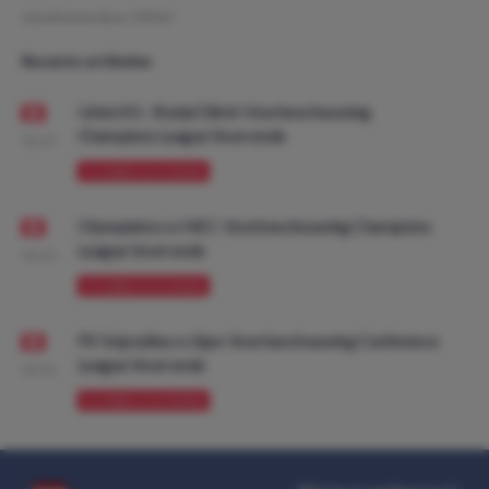
Geschreven door:
VPDO
Recente artikelen
Union SG - Bodø/Glimt: Voorbeschouwing
Champions League Voorronde
08:00
VOORBESCHOUWING
Olympiakos vs NEC: Voorbeschouwing Champions
League Voorronde
08:00
VOORBESCHOUWING
FK Vojvodina vs Ajax: Voorbeschouwing Conference
League Voorronde
08:00
VOORBESCHOUWING