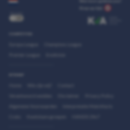
Wat kost gokken jou?
Stop op tijd.
uit
COMPETITIES
Europa League
Champions League
Premier League
Eredivisie
SITEMAP
Home
Wie zijn wij?
Contact
Verantwoord wedden
Disclaimer
Privacy Policy
Algemene Voorwaarden
Interpretatie Matchfacts
Cruks
Kwetsbare groepen
HANDS 24x7