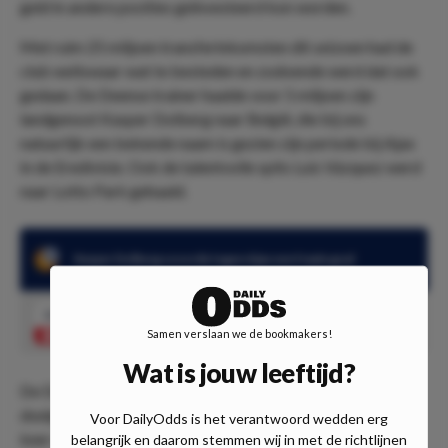
geld in andere posities geïnvesteerd kon worden.
Met ruim 25 miljoen transferinkomsten dit seizoen had de
club weliswaar wat te besteden en zodoende werd dat ook
gedaan. De Deense trainer haalde voor 5 miljoen zijn
landgenoot Kasper Dolberg naar België, die bij ons
natuurlijk een bekende naam is gezien zijn periode bij Ajax
in de Eredivisie. Ook de talentvolle spits Luis Vázquez werd
naar Lotto Park gehaald.
Kasper Dolberg scoorde tegen Ajax een fraaie goal
3.55
Kasper Dolberg scoort
Speel mee
Samen verslaan we de bookmakers!
Wat is jouw leeftijd?
De Deense spits heeft in 78 Eredivisie-duels maar liefst 33
doelpunten gescoord, terwijl hij ook in de Europa League 6
Voor DailyOdds is het verantwoord wedden erg
keer wist te scoren in 16 wedstrijden. Het is dan ook niet
belangrijk en daarom stemmen wij in met de richtlijnen