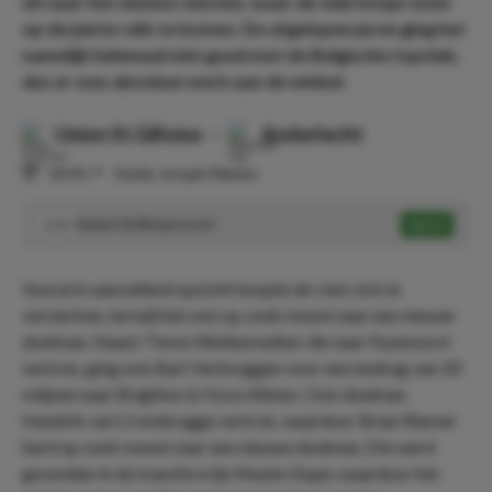
uit naar het nieuwe seizoen, waar de club hoopt weer
op de juiste rails te komen. De afgelopen jaren ging het
namelijk helemaal niet goed met de Belgische topclub,
dus er was absoluut werk aan de winkel.
Union St.Gilloise
-
Anderlecht
⏰
18:45
📍
Stade Joseph Marien
Kasper Dolberg scoort
Speel
3.55
Vooral in aanvallend opzicht hoopte de club zich te
versterken, terwijl het ook op zoek moest naar een nieuwe
doelman. Naast Timon Wellenreuther die naar Feyenoord
vertrok, ging ook Bart Verbruggen voor een bedrag van 20
miljoen naar Brighton & Hove Albion. Ook doelman
Hendrik van Crombrugge vertrok, waardoor Brian Riemer
hard op zoek moest naar een nieuwe doelman. Die werd
gevonden in de transfervrije Maxim Dupé, waardoor het