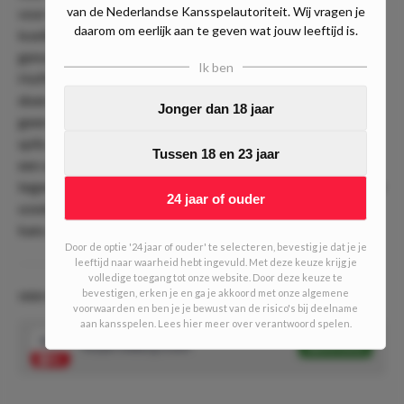
van de Nederlandse Kansspelautoriteit. Wij vragen je
voor niets dat de Deense pinchhitter werd geszien als een
daarom om eerlijk aan te geven wat jouw leeftijd is.
koelbloedige speler en regelmatig een ijskonijn werd
genoemd. Echter was daar afgelopen seizoen bij
Ik ben
Hoffenheim weinig van te zien. Hij moest het voornamelijk
doen met invalbeurten en zijn ploeg draaide sowieso voor
Jonger dan 18 jaar
geen meter. Deze transfer biedt hoop voor de 25-jarige
spits. In de oefenwedstrijd tegen Ajax scoorde Dolberg al
Tussen 18 en 23 jaar
een schitterende wereldgoal en wij vinden de notering nu
tegen Union St. Gilloise wel wat overdreven. De kans gaat er
24 jaar of ouder
sowieso komen; aan de kersverse Anderlecht-spits om die
kans ook te benutten.
Door de optie '24 jaar of ouder' te selecteren, bevestig je dat je je
leeftijd naar waarheid hebt ingevuld. Met deze keuze krijg je
volledige toegang tot onze website. Door deze keuze te
bevestigen, erken je en ga je akkoord met onze algemene
ODD VAN DE DAG #451 (2/10 units)
voorwaarden en ben je je bewust van de risico's bij deelname
aan kansspelen. Lees hier meer over verantwoord spelen.
3.55
Kasper Dolberg scoort
Speel mee