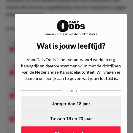
maakt dit toernooi vergelijkbaar met de Champions League
binnen het voetbal.
Deelnemende Nederlanders Players Championship
Samen verslaan we de bookmakers!
151.00
Wat is jouw leeftijd?
Richard Veenstra wint PC Finals
Speel mee
Voor DailyOdds is het verantwoord wedden erg
belangrijk en daarom stemmen wij in met de richtlijnen
201.00
Kevin Doets wint PC Finals
Speel mee
van de Nederlandse Kansspelautoriteit. Wij vragen je
daarom om eerlijk aan te geven wat jouw leeftijd is.
201.00
Ik ben
Niels Zonneveld wint PC Finals
Speel mee
Jonger dan 18 jaar
251.00
Maik Kuivenhoven wint PC Finals
Speel mee
Tussen 18 en 23 jaar