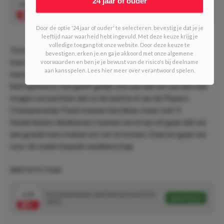
24 jaar of ouder
301.00
Chris Landman wint PC Finals
Speel mee
Door de optie '24 jaar of ouder' te selecteren, bevestig je dat je je
leeftijd naar waarheid hebt ingevuld. Met deze keuze krijg je
volledige toegang tot onze website. Door deze keuze te
Toch zijn er meer Nederlanders die deelnemen aan dit
bevestigen, erken je en ga je akkoord met onze algemene
toernooi. Sterker nog; wij zijn er van overtuigd dat je van
voorwaarden en ben je je bewust van de risico's bij deelname
aan kansspelen. Lees hier meer over verantwoord spelen.
merendeel van de Nederlandse deelnemers nog niet eerder
hebt gehoord. Dat geeft gelijk ook aan dat we van hen niet
mogen verwachten dat ze de laatste 4 van de Players
Championship Finals kunnen bereiken, maar met 9
Nederlandse deelnemers kunnen we ervan uit gaan dat we
een goede kans maken om ver te komen. Daarom gaan we
voor de onderstaande weddenschap.
WEDTIP PC Finals
4.50
Een Nederlander wint het toernooi (3/10
Speel mee
units)