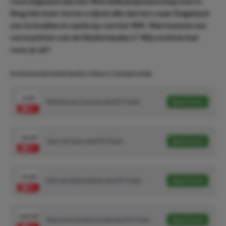
voorafgaand aan het Wereldkampioenschap Darts.
Nog één keer keren vrijwel alle darters naar Engeland
om te knallen in aanloop van het WK. Wat kunnen we
verwachten van de Nederlanders? Wij zochten het
voor je uit!
Deelnemende Nederlanders Players Championship
6.50
Michael van Gerwen wint PC Finals
Speel mee
26.00
Gian van Veen wint PC Finals
Speel mee
51.00
Dirk van Duijvenbode wint PC Finals
Speel mee
126.00
Raymond van Barneveld wint PC Finals
Speel mee