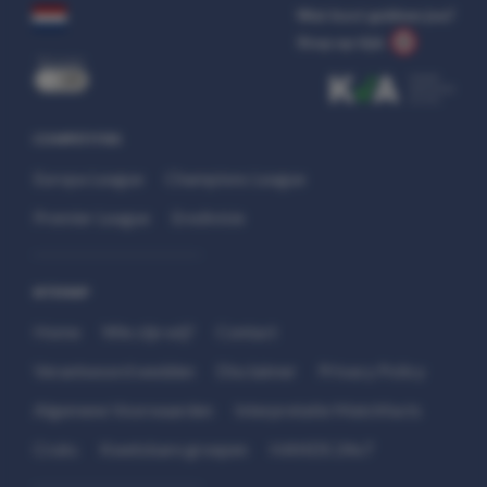
Wat kost gokken jou?
Stop op tijd.
uit
COMPETITIES
Europa League
Champions League
Premier League
Eredivisie
SITEMAP
Home
Wie zijn wij?
Contact
Verantwoord wedden
Disclaimer
Privacy Policy
Algemene Voorwaarden
Interpretatie Matchfacts
Cruks
Kwetsbare groepen
HANDS 24x7