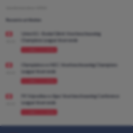
Geschreven door:
VPDO
Recente artikelen
Union SG - Bodø/Glimt: Voorbeschouwing
Champions League Voorronde
08:00
VOORBESCHOUWING
Olympiakos vs NEC: Voorbeschouwing Champions
League Voorronde
08:00
VOORBESCHOUWING
FK Vojvodina vs Ajax: Voorbeschouwing Conference
League Voorronde
08:00
VOORBESCHOUWING