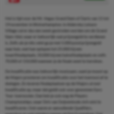
Het is tijd voor de Mr. Vegas Grand Slam of Darts van 11 tot
19 november in Wolverhampton. In Aldersley Leisure
Village zal er dus een week gestreden worden om de Grand
Slam-titel, waar er behoorlijk wat prijzengeld te verdienen
is. Zelfs als je niks wint ga je met 5.000 pond prijzengeld
naar huis, wat kan oplopen tot 25.000 bij een
kwartfinaleplaats, 50.000 bij een halvefinaleplaats en zelfs
70.000 of 150.000 wanneer je de finale weet te bereiken.
De kwalificatie was behoorlijk moeizaam, want je moest op
de Majors presteren om kwalificatie voor het toernooi af te
dwingen. Zo leveren finaleplaatsen op de Majors al snel
kwalificatie op, maar dat geldt ook voor gewonnen Euro
Tour-toernooien. Dan heb je ook nog de Players
Championships, waar Dirk van Duijvenbode zich wist te
kwalificeren. Ook waren er aanvullende Qualifiers,
waardoor er ook mindere namen uit Pot D meedoen. Dat