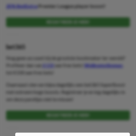
25% BetExtra
Premier League player boost!
REGISTREER JE HIER!
bet365
Nog geen account bij de grootste bookmaker ter wereld?
Profiteer dan van
€100
aan free bets!
Welkomstbonus:
tot €100 aan free bets!
Daarnaast zien we bijna dagelijks een bet365 SuperBoost
met extreem hoge boosts. Registreer je en log dagelijks in
om deze pareltjes niet te missen!
REGISTREER JE HIER!