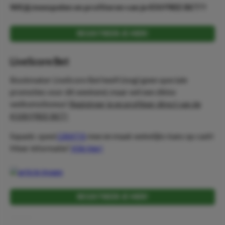
Wil jij meespelen en profiteren van je €50 FREE BET?!
REGISTREER JE HIER!
LiveScore Bet
Bookmaker LiveScore Bet heeft (nog) geen speciale
promoties voor dit weekend, maar wél een dikke
welkomstbonus!
Registreer je en profiteer direct van de
€100 FREE BET!
Squads: speel
GRATIS
mee en maak wekelijks kans op cash!
Meer informatie?
Klik hier!
REGISTREER JE HIER!