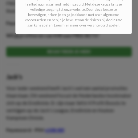
FREE BETS tot de UniDouble; Unibet is van alle markten
leeftijd naar waarheid hebt ingevuld. Met deze keuze krijg je
volledige toegang tot onze website. Door deze keuze te
thuis.
bevestigen, erken je en ga je akkoord met onze algemene
voorwaarden en ben je je bewust van de risico's bij deelname
Feyenoord of PSV
x50.00!
aan kansspelen. Lees hier meer over verantwoord spelen.
Wil jij profiteren van €40 aan FREE BETS?
REGISTREER JE HIER!
Jack's
Voor ieder weekend heeft Jack’s wel een aantal promoties
klaarstaan. Dit weekend focust de Nederlandse bookmaker
zich op de Eredivisie. Er zijn maar liefst 4 Profit Boosts te
verkijgen op de Jack's League, Eredivisie en Keuken
Kampioen Divisie.
Feyenoord - PSV
x100.00!