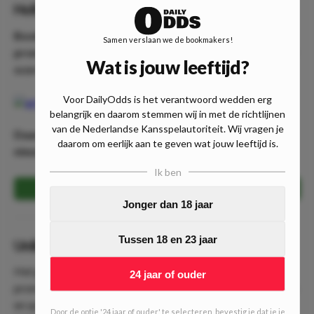
Holland Casino
Bookmaker Holland Casino heeft gruwelijke GRATIS
Samen verslaan we de bookmakers!
promotie voor de Eredivisie! Jij voorspelt gratis wie er
Wat is jouw leeftijd?
scoren in de Eredivisie. Hoe of wat?
Dat lees je hier!
Voor DailyOdds is het verantwoord wedden erg
belangrijk en daarom stemmen wij in met de richtlijnen
van de Nederlandse Kansspelautoriteit. Wij vragen je
Daarnaast profiteer je ook van een €50 FREE BET als
daarom om eerlijk aan te geven wat jouw leeftijd is.
nieuwe speler!
Ik ben
REGISTREER JE HIER!
Jonger dan 18 jaar
Tussen 18 en 23 jaar
Unibet
Het grote Unibet biedt een gigantisch aanbod aan
24 jaar of ouder
promoties in de vorm van welkomstbonussen, Odds Boosts
en speciale weddenschap in het sportsbook. Van €40 aan
Door de optie '24 jaar of ouder' te selecteren, bevestig je dat je je