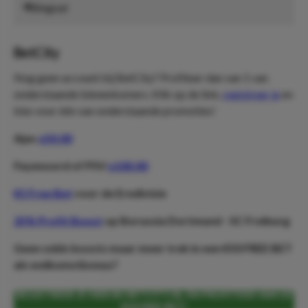
Bingoal
BetCity
Nog geen account bij BetCity? Profiteer dan van 1 van
onderstaande binnenkomers. Klik op de link,
registreer je
en
kies voor één van onderstaande promoties!
Ajax
x50.00
Feyenoord of PSV
x100.00
€5 Free Bet
voor de Eredivisie
25% Profit Boost
op Borussia Dortmund - SC Freiburg
Geen odds boosts maar meer trek in een €50 FREE BET
als welkomstbonus?
REGISTREER JE HIER BIJ BETCITY.NL EN PROFITEER VAN DE
€50 FREE BET!