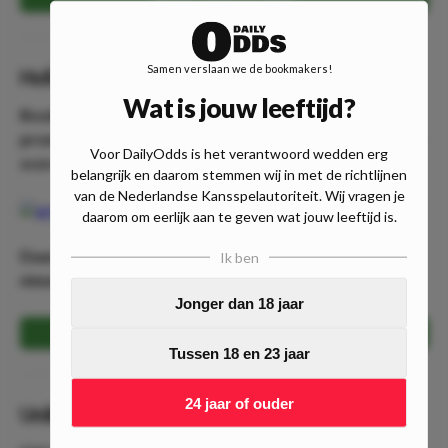
Samen verslaan we de bookmakers!
Holland Casino
Wat is jouw leeftijd?
Bookmaker Holland Casino heeft gruwelijke GRATIS
promotie voor de Eredivisie! Jij voorspelt gratis wie er
Voor DailyOdds is het verantwoord wedden erg
scoren in de Eredivisie. Hoe of wat?
Dat lees je hier!
belangrijk en daarom stemmen wij in met de richtlijnen
van de Nederlandse Kansspelautoriteit. Wij vragen je
daarom om eerlijk aan te geven wat jouw leeftijd is.
Daarnaast profiteer je ook van een €50 FREE BET als
Ik ben
nieuwe speler!
Jonger dan 18 jaar
REGISTREER JE HIER!
Tussen 18 en 23 jaar
24 jaar of ouder
Unibet