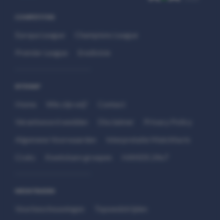
COMPETITIES
Europa League
Champions League
Premier League
Eredivisie
SITEMAP
Home
Wie zijn wij?
Contact
Verantwoord wedden
Disclaimer
Privacy Policy
Algemene Voorwaarden
Interpretatie Matchfacts
Cruks
Kwetsbare groepen
HANDS 24x7
WEDSTRIJDEN
Voorbeschouwingen
Topwedstrijden