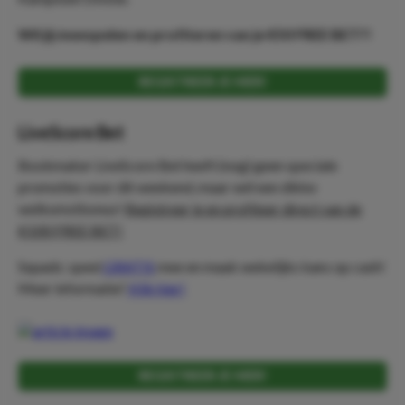
Wil jij meespelen en profiteren van je €50 FREE BET?!
REGISTREER JE HIER!
LiveScore Bet
Bookmaker LiveScore Bet heeft (nog) geen speciale
promoties voor dit weekend, maar wél een dikke
welkomstbonus!
Registreer je en profiteer direct van de
€100 FREE BET!
Squads: speel
GRATIS
mee en maak wekelijks kans op cash!
Meer informatie?
Klik hier!
REGISTREER JE HIER!