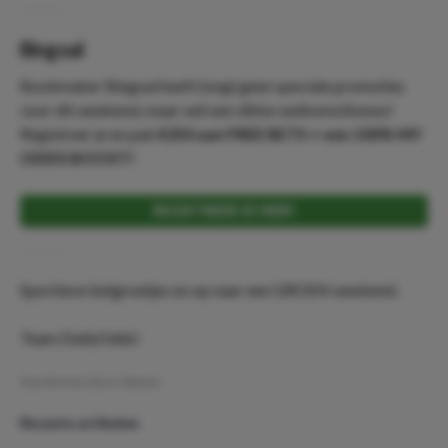
Bingoal
Bookmaker Bingoal heeft (nog) geen speciale promoties
voor dit weekend, maar wél een dikke welkomstbonus!
Registreer je en pak
€250 aan FREE BETS + een 100% MY
ODDS BOOST!
REGISTREER JE HIER!
Sportieve betgroetjes en op naar een GROEN weekend,
Team DailyOdds!
Geschreven door:
Marius
Recente artikelen