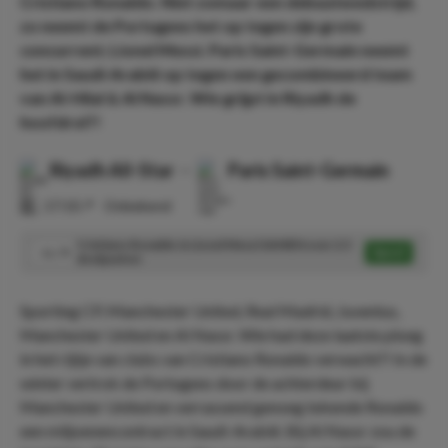
Cristiano Ronaldo. Niet zomaar een debuutwedstrijd,
zo neemt de Portugees het op tegen zijn grote
concurrent; Lionel Messi. Paris Saint-Germain neemt
het in Saudi-Arabië op tegen een gecombineerd team
van Al-Hilal & Al Nassr. Wie grijpt in Riyadh de
hoofdrol?!
Riyadh All-Star
-
Paris Saint-Germain
⏰
17:10
📍
Onbekend
Cristiano Ronaldo & Lionel Messi SAMEN over 2.5
Speel
11.75
doelpunten
Sporting CP, Manchester United, Real Madrid, Juventus,
Manchester United en Al Nassr. Wie had deze laatste ploeg
in het rijtje van clubs van Cristiano Ronaldo verwacht?! In de
winter vertrok de Portugees door de achterdeur bij
Manchester United en verrassend genoeg tekende Ronaldo
een miljoenencontract in Saudi-Arabië. Bij Al Nassr zou de