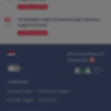
VOORBESCHOUWING
FK Vojvodina vs Ajax: Voorbeschouwing Conference
League Voorronde
08:00
VOORBESCHOUWING
Wat kost gokken jou?
Stop op tijd.
uit
COMPETITIES
Europa League
Champions League
Premier League
Eredivisie