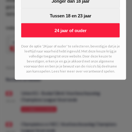
Jonger dan 18 jaar
gecombineerd 3+ doelpunten?! Dan krijg je bij
Unibet
maar
liefst 11.75 keer je inzet terug.
Tussen 18 en 23 jaar
Uniboost | Riyadh All Stars - Paris Saint-Germain (1/10 units)
24 jaar of ouder
11.75
Cristiano Ronaldo & Lionel Messi SAMEN
Speel mee
Door de optie '24 jaar of ouder' te selecteren, bevestig je dat je je
over 2.5 doelpunten
leeftijd naar waarheid hebt ingevuld. Met deze keuze krijg je
volledige toegang tot onze website. Door deze keuze te
bevestigen, erken je en ga je akkoord met onze algemene
voorwaarden en ben je je bewust van de risico's bij deelname
Geschreven door:
NielsDO
aan kansspelen. Lees hier meer over verantwoord spelen.
Recente artikelen
Union SG - Bodø/Glimt: Voorbeschouwing
Champions League Voorronde
08:00
VOORBESCHOUWING
Olympiakos vs NEC: Voorbeschouwing Champions
League Voorronde
08:00