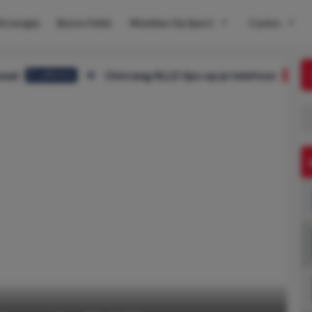
trategie
Beste Odds
Wedden Op Sport
Casino
▼
▼
Ontvang ALLE tips op je telefoon
sie
VIP