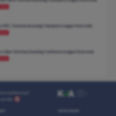
WING
vs NEC: Voorbeschouwing Champions League Voorronde
WING
 vs Ajax: Voorbeschouwing Conference League Voorronde
WING
kost gokken jou?
op tijd.
MAP
WEDSTRIJDEN