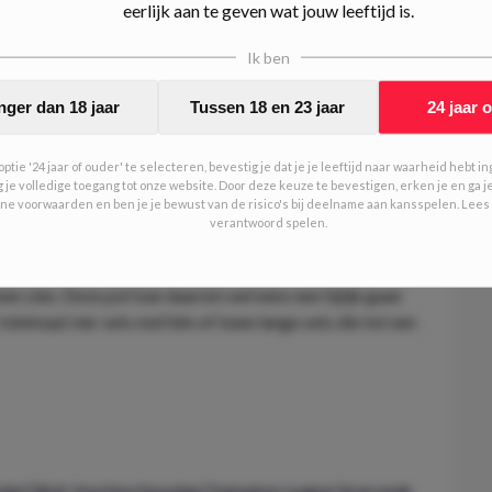
eerlijk aan te geven wat jouw leeftijd is.
Geen resultaten
Ik ben
emaal te sterk voor Alexander Bublik. Deze ontmoetingen
nger dan 18 jaar
Tussen 18 en 23 jaar
24 jaar 
e meest recente ontmoeting vond plaats op gras in Halle
ssende set de sterkste was.
ptie '24 jaar of ouder' te selecteren, bevestig je dat je je leeftijd naar waarheid hebt 
g je volledige toegang tot onze website. Door deze keuze te bevestigen, erken je en ga 
Geen resultaten
e voorwaarden en ben je je bewust van de risico's bij deelname aan kansspelen. Lees
verantwoord spelen.
ste weken dermate goed dat we bij DailyOdds wel brood
zal echter niet gemakkelijk gaan, want Rublev is een
nen zien. Deze pot kan daarom wel eens een tijdje gaan
inimaal vier sets met'één of twee lange sets die tot een
odø/Glimt: Voorbeschouwing Champions League Voorronde