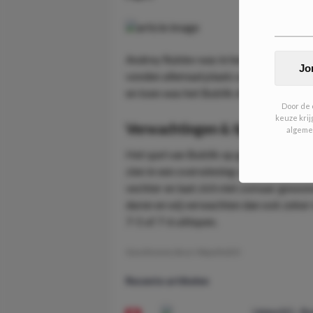
Andrey Rublev was in het verleden dri
Artikelen
Jo
vonden allemaal plaats op hardcourt. D
en toen was het Bublik die na een besli
Door de o
keuze krij
Verwachtingen & tips
algemen
Het spel van Bublik op gras is de laat
zien in een overwinning van Bublik. Dit 
vechter en laat zich niet zomaar gewon
duren en wij verwachten dan ook zeker m
7-5 of 7-6 uitlopen.
Geschreven door:
MauritsDO
Recente artikelen
Union SG - B