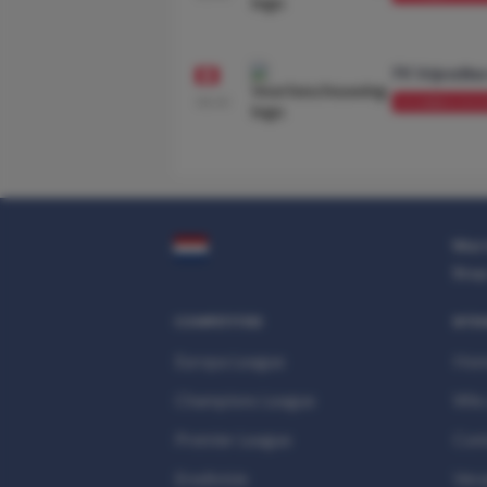
FK Vojvodina
08:00
VOORBESCHOU
Wat 
Stop 
COMPETITIES
SITE
Europa League
Ho
Champions League
Wie 
Premier League
Con
Eredivisie
Ver