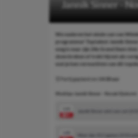
Jannik Sinner - N
We naderen het einde van van Wimbl
programma! Toptalent Jannik Sinner
weg is naar zijn 24e Grand Slam tite
doen breken of trekt hij net als vori
wat je kan verwachten van dit topdu
⏰Partij gepland om
14:30 uur
Wedtips Jannik Sinner - Novak Djokovic
1.61
Jannik Sinner wint een set (3/1
1.83
Meer dan 35.5 games (3/10 unit