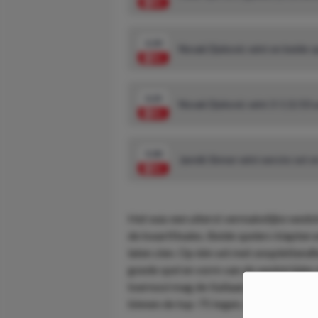
2.20
Novak Djokovic wint en beide s
3.25
Novak Djokovic wint 3-1 (1/10 u
5.00
Jannik Sinner wint eerste set en
Het was een uiterst vermakelijke wedstri
de kwartfinales. Beide spelers klapten 
laten zien. Op één set met onoplettendhe
goede spel en vorm van de wedstrijden 
Competities
toernooi mag de Italiaan niet klagen. 
binnen de top-75 tegen, wat zeer opmer