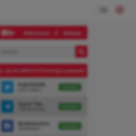
Registreren
of
Inloggen
Zoeken..
🤝 Join de GROOTSTE betting community
DailyOddsNL
Join hier
6.2k
Volgers
Expert Tips
Join hier
3.6k
abonnees
Bookiebeaters
Join hier
34.6k
leden