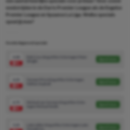
een aantal heerlijke specials voor je klaar! Voor zowel
wedstrijden in de Darts Premier League als de Engelse
Premier League en Spaanse La Liga. Welke specials
speel jij mee?
Donderdagavond specials
4.00
Rob Cross king of the Oche tegen Peter
Speel mee
Wright
4.25
Gerwyn Price King of the Oche tegen
Speel mee
Nathan Aspinall
4.75
Michael van Gerwen King of the Oche
Speel mee
tegen Michael Smith
5.25
Luke Littler King of the Oche tegen Luke
Speel mee
Humphries