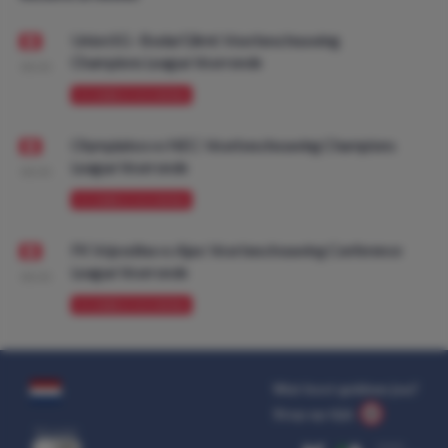
Union SG - Bodø/Glimt: Voorbeschouwing
Champions League Voorronde
08:00
VOORBESCHOUWING
Olympiakos vs NEC: Voorbeschouwing Champions
League Voorronde
08:00
VOORBESCHOUWING
FK Vojvodina vs Ajax: Voorbeschouwing Conference
League Voorronde
08:00
VOORBESCHOUWING
Wat kost gokken jou?
Stop op tijd.
uit