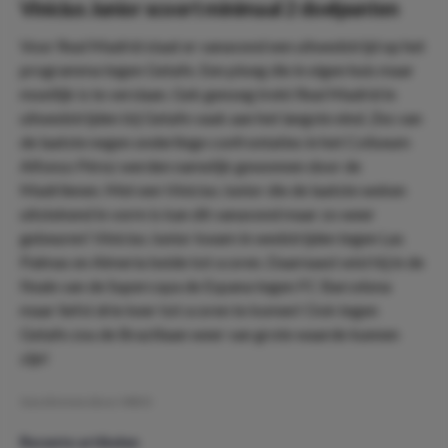
Vinicius Junior scoort minimaal 2 doelpunten
Voor Real Madrid staat er vanavond een uitwedstrijd op het
programma tegen Getafe. Een ploeg die in eigen huis maar
moeilijk is te verslaan. Gek genoeg trekt Real Madrid in
uitwedstrijden bij Getafe vaak aan het langste eind. Zes van
de laatste negen onderlinge confrontaties in het Coliseum
Alfonso Pérez werden namelijk gewonnen door de
Madrilenen. Met een Vinicius Junior die de laatste weken
uitstekend in vorm is kan dit vanavond maar zo weer
gebeuren! Vinicius Junior kwam in wedstrijden tegen Las
Palmas en Almería beide tot scoren. Daarnaast wist hij in de
finale van de Supercopa de Espana tegen FC Barcelona
maar liefst drie keer tot scoren te komen! Ook tegen
Getafe zou de Braziliaan weer van grote waarde kunnen
zijn!
Geschreven door:
MDO
Recente artikelen