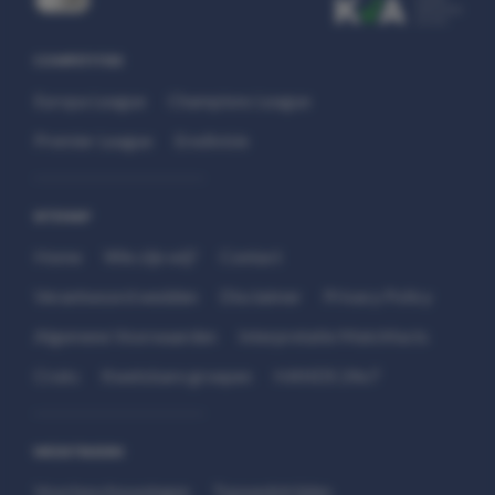
COMPETITIES
Europa League
Champions League
Premier League
Eredivisie
SITEMAP
Home
Wie zijn wij?
Contact
Verantwoord wedden
Disclaimer
Privacy Policy
Algemene Voorwaarden
Interpretatie Matchfacts
Cruks
Kwetsbare groepen
HANDS 24x7
WEDSTRIJDEN
Voorbeschouwingen
Topwedstrijden