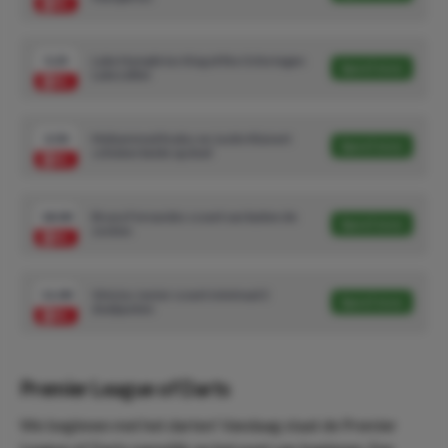
5.25
Luke Humphries King of the Oche tegen
Speel mee
Luke Littler
3.50
Mohammed Kudus en Justin Kluivert
Speel mee
schieten beide op doel
18.00
Bruno Fernandes scoort van buiten de
Speel mee
zestien
11.00
Vinicius Junior scoort minimaal 2
Speel mee
doelpunten
Premier League of Darts
We beginnen met het darten! Vandaag staat de Premier