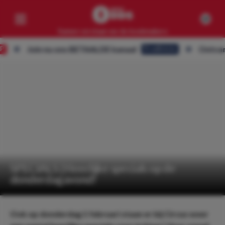
Samen verslaan we de bookmakers
Join nu ons BETAALDE kanaal
Ontvang ALLE 
Eredivisie
Competities
Geen resultaten
Clubs
Geen resultaten
Artikelen
Geen resultaten
SPECIALS | Heerlijke specials op de
donderdagavond!
Ook op donderdag 1 februari staan er bij Circus weer