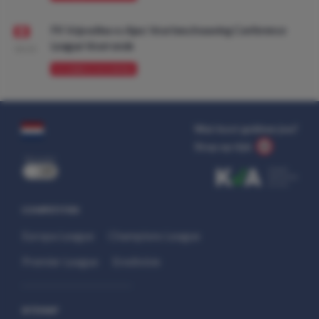
FK Vojvodina vs Ajax: Voorbeschouwing Conference
League Voorronde
08:00
VOORBESCHOUWING
Wat kost gokken jou?
Stop op tijd.
uit
COMPETITIES
Europa League
Champions League
Premier League
Eredivisie
SITEMAP