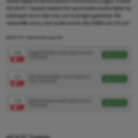
wedstrijden in de Europese Conference League. Zowel
AZ als FC Twente nemen het op in leuke wedstrijden en
wij hopen en er dan ook van te mogen genieten. Nu
natuurlijk extra, met al die mooie
Hot Odds
van Circus!
WEDTIPS - Nederlandse Specials
4.00
Vangelis Pavilidis maakt 2 goals of meer
Speel mee
(1/10 units)
5.75
AZ & Twente maken samen 8 goals of
Speel mee
meer (1/10 units)
7.50
Manfred Ugalde maakt 2 goals of meer
Speel mee
(1/10 units)
AZ & FC Twente