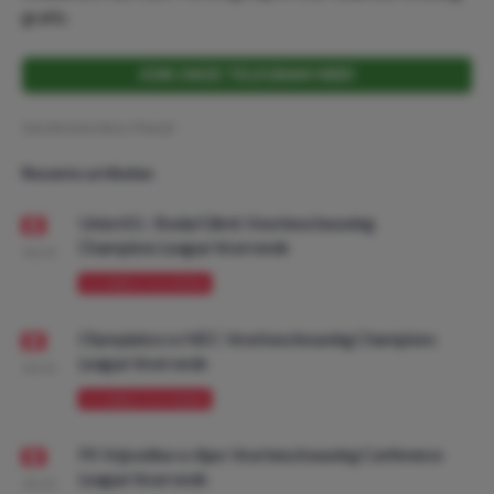
gratis.
JOIN ONZE TELEGRAM HIER!
Geschreven door:
Pascal
Recente artikelen
Union SG - Bodø/Glimt: Voorbeschouwing
Champions League Voorronde
08:00
VOORBESCHOUWING
Olympiakos vs NEC: Voorbeschouwing Champions
League Voorronde
08:00
VOORBESCHOUWING
FK Vojvodina vs Ajax: Voorbeschouwing Conference
League Voorronde
08:00