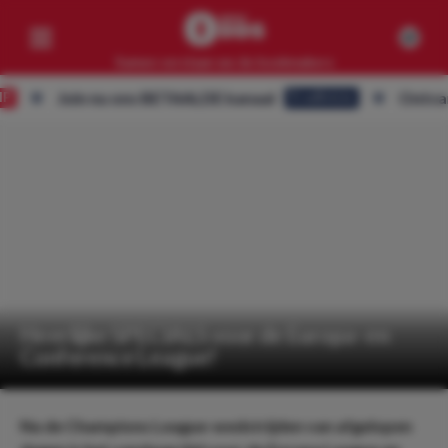
Samen verslaan we de bookmakers
Join nu ons BETAALDE kanaal
Ontvang ALLE
Eredivisie
Competities
Geen resultaten
Clubs
Geen resultaten
Artikelen
Geen resultaten
Heerlijke SPECIALS voor de Europa- en
Conference League!
Na de Champions League-wedstrijden van afgelopen