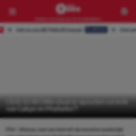
Samen verslaan we de bookmakers
Join nu ons BETAALDE kanaal
Ontvang ALLE
Eredivisie
Competities
Geen resultaten
Clubs
Geen resultaten
Artikelen
Geen resultaten
ODD 12.00 | Wie staat er op na het vertrek
van Gakpo en Madueke?!
PSV - Vitesse, wat ons betreft de mooiste wedstrijd