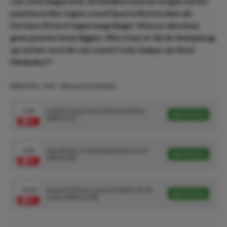
van zaterdagavond. De Eindhovenaren mogen na het
puntenverlies tegen zowel Sparta Rotterdam als
Fortuna Sittard tegen laagvlieger Vitesse absoluut
geen punten laten liggen. Wie staat er bij de thuisploeg
op na het vertrek van zowel Cody Gakpo als Noni
Madueke?!
WEDTIPS - PSV - Vitesse (1/10 units)
6.00
Luuk de Jong scoort minimaal 2 keer
Speel mee
(WAS 5.25)
9.00
Xavi Simons scoort & geeft een assist
Speel mee
(WAS 8.00)
12.00
Anwar El-Ghazi scoort van buiten de 16
Speel mee
meter (WAS 10.00)