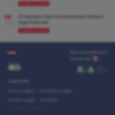
VOORBESCHOUWING
FK Vojvodina vs Ajax: Voorbeschouwing Conference
League Voorronde
08:00
VOORBESCHOUWING
Wat kost gokken jou?
Stop op tijd.
uit
COMPETITIES
Europa League
Champions League
Premier League
Eredivisie