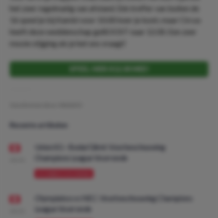
het zeer regelmatig van afstand. Eén treffer van buiten de
16 speel je bij Kambi voor 10.00 keer je inzet, maar Circus
heeft deze weddenschap geBOOST naar 12.00. Een zeer
mooie stijging als je het ons vraagt!
SPEEL HIER X12.00 MEE!
Geschreven door:
NielsDO
Recente artikelen
Union SG - Bodø/Glimt: Voorbeschouwing
Champions League Voorronde
08:00
VOORBESCHOUWING
Olympiakos vs NEC: Voorbeschouwing Champions
League Voorronde
08:00