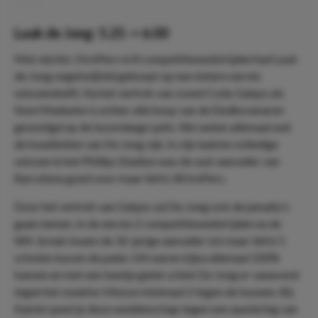
Luuk de Jong: 5.25 -> 6.00
Met slechts 3 treffers in 8 competitiewedstrijden had Luuk
de Jong ongetwijfeld gehoopt op een betere eerste
seizoenshelft. Na het vertrek van zowel Cody Gakpo als
Noni Madueke is echter alle hoop van de Eindhovenaren
gevestigd op de boomlange spits. We weten allemaal wat
de kwaliteiten van De Jong zijn. In zijn laatste volledige
seizoen in het Phillips Stadion was de oud-aanvaller van
Barcelona goed voor maar liefst 28 treffers.
Door het vertrek van Gakpo zal De Jong ook de penalty’s
gaan nemen. In de eerste 2 competitiewedstrijden na de
WK-break kwam de 32-jarige aanvaller tot maar liefst 5
schoten tussen de palen. Dit waren bijna allemaal 100%
kansen en met een beetje geluk schiet De Jong er vanavond
tegen het zwakke Vitesse minimaal 2 tegen de touwen. Bij
Kambi speel je deze weddenschap tegen een quotering van