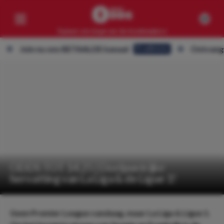
Samen verslaan we de bookmakers
Join nu ons BETAALDE kanaal
Ontvang ALLE
Eredivisie
Competities
Geen resultaten
Clubs
Geen resultaten
Artikelen
Geen resultaten
ODDS TOT 14.25 | Doelpuntrijke
hervatting van La Liga & de Ligue 1!
Geen Premier League vandaag, maar La Liga & Ligue 1.