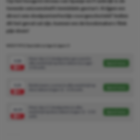
Op het hoogste niveau van Spanje en Frankrijk is de
tweede seizoenshelft inmiddels gestart. Krijgen we
direct een doelpuntenfestijn voorgeschoteld? Indien
dit het geval zal zijn, kunnen we de bookmakers flink
pijn doen!
WEDTIPS | Specials La Liga & Ligue 1!
Meer dan 2,5 doelpunten gescoord in
9.00
elke wedstrijd op deze datum (La Liga) -
Speel mee
1/10 units
9.25
Beide teams scoren in elke wedstrijd op
Speel mee
deze datum (Ligue 1) - 1/10 units
Meer dan 2,5 doelpunten in elke
14.25
wedstrijd op deze datum (Ligue 1) - 1/10
Speel mee
units