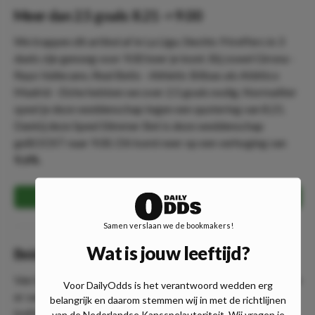
Meer dan 2.5 goals: 8.21 -> 9.00
We trappen dit artikel af in La Liga. Slechts 9 treffers in 3
duels zijn genoeg voor 9.00 keer je inzet. Bij zowel Girona -
Rayo Vallecano, Real Betis - Athletic Bilbao als Atlético
Madrid - Elche hebben we over 2.5 goals nodig. Normaliter
speel je deze weddenschap tegen een quotering van 8.21.
Dankij deze Speel Slimmer Bet is deze weddenschap
geBOOST naar 9.00. Dit komt neer op een verhoging van
9,6%
.
SPEEL X9.00 HIER!
Samen verslaan we de bookmakers!
Wat is jouw leeftijd?
Beide teams scoren: 8.07 -> 9.50
Van Spanje reizen we door naar Frankrijk. In de Ligue 1 staan
Voor DailyOdds is het verantwoord wedden erg
er vandaag 4 wedstrijden op het programma. Slechts 8
belangrijk en daarom stemmen wij in met de richtlijnen
treffers zijn dus al genoeg voor 9.50 keer je inzet.
van de Nederlandse Kansspelautoriteit. Wij vragen je