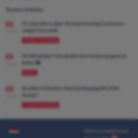
Recente artikelen
FK Vojvodina vs Ajax: Voorbeschouwing Conference
League Voorronde
08:00
VOORBESCHOUWING
De Wimbledon Trein dendert door en juni was gewoon
lekker. 🚂
09:00
PROMO
Brazilië vs Marokko: Voorbeschouwing WK 2026
Groep C
10:00
VOORBESCHOUWING
Wat kost gokken jou?