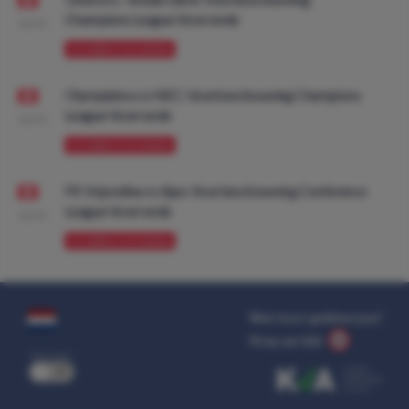
Champions League Voorronde
08:00
VOORBESCHOUWING
Olympiakos vs NEC: Voorbeschouwing Champions
League Voorronde
08:00
VOORBESCHOUWING
FK Vojvodina vs Ajax: Voorbeschouwing Conference
League Voorronde
08:00
VOORBESCHOUWING
Wat kost gokken jou?
Stop op tijd.
uit