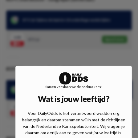
BTS 'ja' tijdens de laatste 10 onderlinge wedstrijden
1.46
BTS 'ja'
Speel mee
#3 FC Dordrecht - Roda JC (20:00 uur)
Meer dan 2.5 doelpunten tijdens de laatste 5 wedstrijden van
Samen verslaan we de bookmakers!
FC Dordrecht
Wat is jouw leeftijd?
1.46
Meer dan 2.5 doelpunten
Speel mee
Voor DailyOdds is het verantwoord wedden erg
belangrijk en daarom stemmen wij in met de richtlijnen
van de Nederlandse Kansspelautoriteit. Wij vragen je
daarom om eerlijk aan te geven wat jouw leeftijd is.