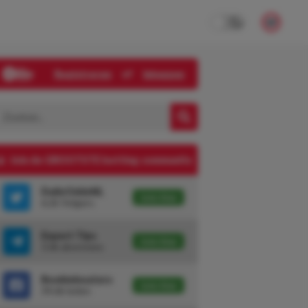
ons BETAALDE kanaal
Ontvang ALLE tips op j
Registreren
Eredivisie
of
Inloggen
Zoeken..
🤝 Join de GROOTSTE betting community
DailyOddsNL
Join hier
6.2k
Volgers
Expert Tips
Join hier
3.6k
abonnees
Bookiebeaters
Join hier
34.6k
leden