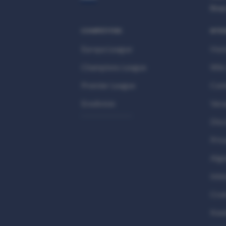
Stop 
COMPETITIES
SITE
Europa League
Ho
Champions League
Wie 
Premier League
Con
Eredivisie
Ver
Disc
Priv
Alg
Inte
Cru
Kwe