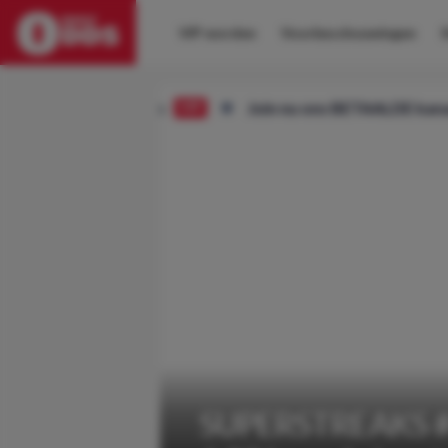
VIP worden
Voorbeschouwingen
S
Join nu ons BETAALDE kanaal
Eredivisi
SUPERSTREAKS #42