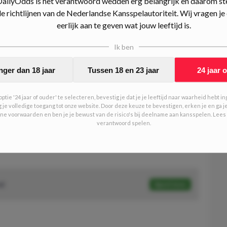
ailyOdds is het verantwoord wedden erg belangrijk en daarom st
e richtlijnen van de Nederlandse Kansspelautoriteit. Wij vragen 
eerlijk aan te geven wat jouw leeftijd is.
Geen resultaten
0)
Ik ben
nger dan 18 jaar
Tussen 18 en 23 jaar
24 jaar 
trijden niet te winnen
ptie '24 jaar of ouder' te selecteren, bevestig je dat je je leeftijd naar waarheid hebt 
g je volledige toegang tot onze website. Door deze keuze te bevestigen, erken je en ga 
t gelijk tegen Huracan
Speel mee
Geen resultaten
e voorwaarden en ben je je bewust van de risico's bij deelname aan kansspelen. Lees
verantwoord spelen.
rd
Speel mee