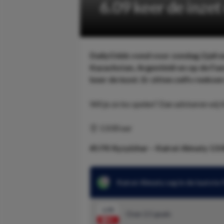
6.09 keer de inzet
DailyOdds vond voor zondag 2 juli e
Kazachstan, Argentinië en op de Fae
keer de inzet. Er zitten zelfs reeksen
Wil je ze los spelen? Dan adviseren wij 
⏰ 13:00 uur
#1 FK Kyzylzhar – Kairat Almaty 13:
Kairat Almaty zag in de laatste
1.95
Over 2.5 goals