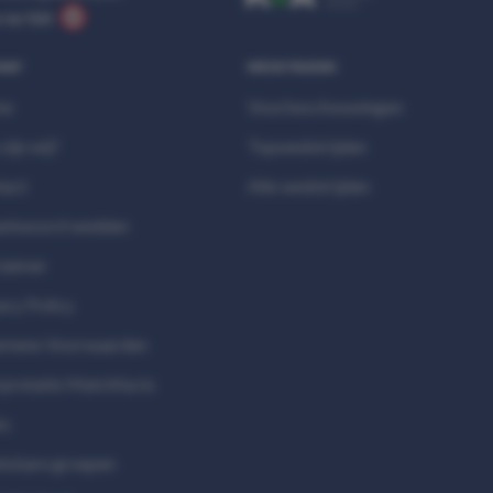
op tijd.
MAP
WEDSTRIJDEN
me
Voorbeschouwingen
zijn wij?
Topwedstrijden
tact
Alle wedstrijden
antwoord wedden
laimer
acy Policy
emene Voorwaarden
rpretatie Matchfacts
ks
tsbare groepen