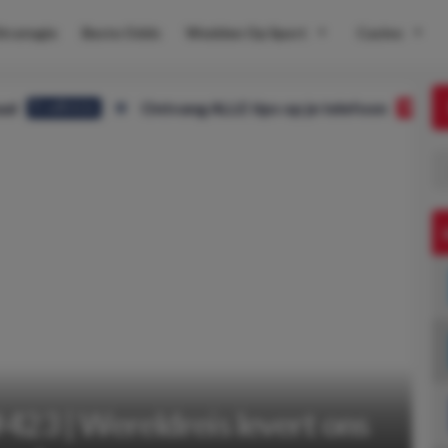
trategie
Beste Odds
Wedden Op Sport
Casino
▼
▼
Ontvang ALLE tips op je telefoon
Join nu 
e
VIP
3 | Wereldreis levert ons