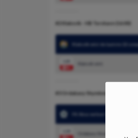
#2 Klaksvik - HB Torshavn (16:00)
Klaksvik wist de laatste 22 com
1.85
Klaksvik wint
Competities
#3 Ordabasy Shymkent - FK Aksu (1
FK Aksu verloor 9 van de laatst
1.30
Clubs
Ordabasy Shymkent wint