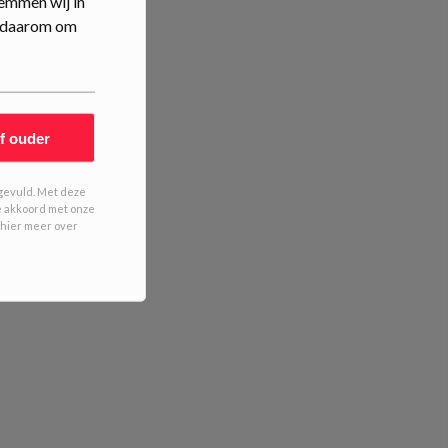
emmen wij in
je daarom om
of ouder
ingevuld. Met deze
je akkoord met onze
 hier meer over