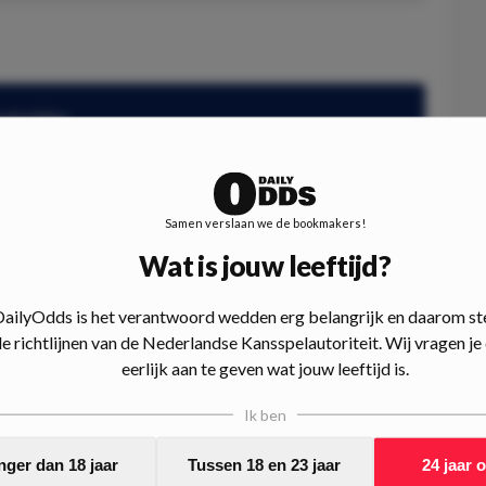
edstrijden
Speel mee
Geen resultaten
Samen verslaan we de bookmakers!
Wat is jouw leeftijd?
ailyOdds is het verantwoord wedden erg belangrijk en daarom st
onder tegendoelpunt
e richtlijnen van de Nederlandse Kansspelautoriteit. Wij vragen 
eerlijk aan te geven wat jouw leeftijd is.
Geen resultaten
Speel mee
Ik ben
nger dan 18 jaar
Tussen 18 en 23 jaar
24 jaar 
s)