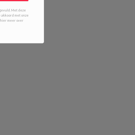
ingevuld. Met deze
je akkoord met onze
 hier meer over