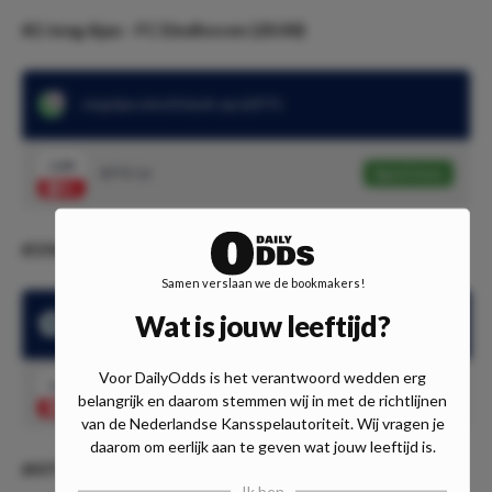
#2 Jong Ajax - FC Eindhoven (20:00)
Jong Ajax ziet al 8 duels op rij BTTS
1.44
BTTS 'Ja'
Speel mee
#3 NAC Breda - Jong PSV (20:00)
Samen verslaan we de bookmakers!
Wat is jouw leeftijd?
Jong PSV zag BTTS in de laatste 10 uitwedstrijden
Voor DailyOdds is het verantwoord wedden erg
1.63
BTTS ‘Ja’
Speel mee
belangrijk en daarom stemmen wij in met de richtlijnen
van de Nederlandse Kansspelautoriteit. Wij vragen je
daarom om eerlijk aan te geven wat jouw leeftijd is.
#4 FC Dordrecht - ADO Den Haag (20:00)
Ik ben