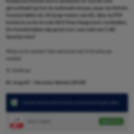
Kampioen Divisie extra aandacht! Er wordt veel
gevoetbald op het 2e nationale niveau, maar we lichten
4 wedstrijden uit. De jong-teams van AZ, Ajax en PSV
komen in actie en ook ADO Den Haag moet voetballen.
De 4 wedstrijden zijn goed voor een odd van 5.68!
Speel je mee?
Wil je ze los spelen? Dan adviseren wij 3/10 units per
wedtip!
⏰ 20:00 uur
#1 Jong AZ - Heracles Almelo (20:00)
Heracles Almelo ziet al 10 duels op rij minimaal 3 goals vallen
1.52
Over 2.5 goals
Speel mee