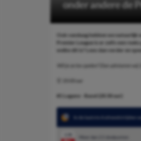
onder andere de 
Ook vandaag hebben we natuurlijk w
Premier League is er zelfs een reek
welke dit is? Lees dan verder en sp
Wil je ze los spelen? Dan adviseren wij 
⏰ 20:00 uur
#1 Lugano - Basel (20:30 uur)
In de laatste 6 uitwedstrijden v
1.58
Meer dan 2.5 doelpunten