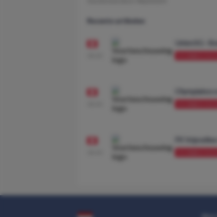
Geschreven door:
MauritsDO
Recente artikelen
Union SG - B
08:00
VOORBESCHOU
Olympiakos 
08:00
VOORBESCHOU
FK Vojvodina
08:00
VOORBESCHOU
Wat 