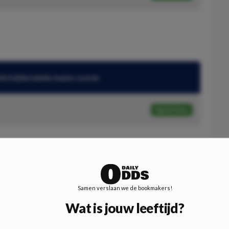
edstrijden beide teams scoren
Speel mee
:30 uur)
Geen resultaten
Samen verslaan we de bookmakers!
van Bournemouth vielen minimaal 3 goals
Wat is jouw leeftijd?
Speel mee