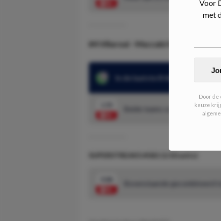
Voor D
met d
#4 Villareal - Maccabi Haifa (21:00 uu
Artikelen
Jo
In de laatste 8 thuiswedstrijde
Door de o
1.93
keuze krij
Beide teams scoren - ja
algemen
SUPERSTREAKS #582 (1/10 units)
9.88
Bovenstaande gecombineerd to